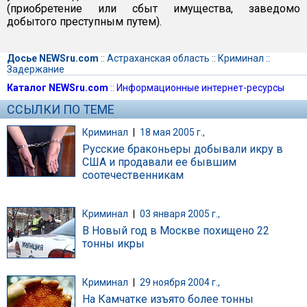
(приобретение или сбыт имущества, заведомо
добытого преступным путем).
Досье NEWSru.com
::
Астраханская область
::
Криминал
::
Задержание
Каталог NEWSru.com
::
Информационные интернет-ресурсы
ССЫЛКИ ПО ТЕМЕ
Криминал
|
18 мая 2005 г.,
Русские браконьеры добывали икру в
США и продавали ее бывшим
соотечественникам
Криминал
|
03 января 2005 г.,
В Новый год в Москве похищено 22
тонны икры
Криминал
|
29 ноября 2004 г.,
На Камчатке изъято более тонны