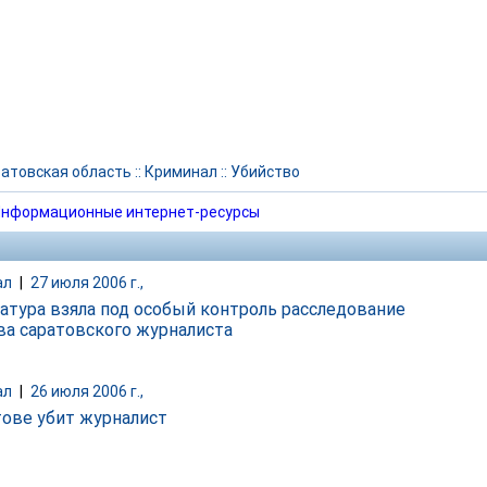
атовская область
::
Криминал
::
Убийство
нформационные интернет-ресурсы
ал
|
27 июля 2006 г.,
атура взяла под особый контроль расследование
ва саратовского журналиста
ал
|
26 июля 2006 г.,
тове убит журналист