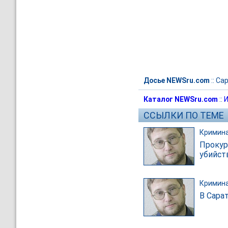
Досье NEWSru.com
::
Сар
Каталог NEWSru.com
::
И
ССЫЛКИ ПО ТЕМЕ
Кримин
Прокур
убийст
Кримин
В Сара