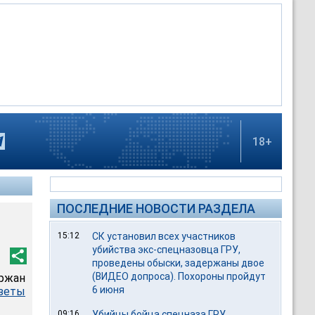
18+
ПОСЛЕДНИЕ НОВОСТИ РАЗДЕЛА
15:12
СК установил всех участников
убийства экс-спецназовца ГРУ,
проведены обыски, задержаны двое
(ВИДЕО допроса). Похороны пройдут
ржан
6 июня
азеты
09:16
Убийцы бойца спецназа ГРУ,