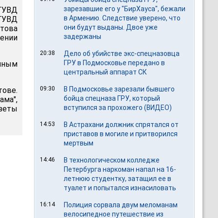
зарезавшие его у "БирХауса", бежали
ГУВД
в Армению. Следствие уверено, что
ГУВД
они будут выданы. Двое уже
атова
задержаны
ении
20:38
Дело об убийстве экс-спецназовца
ГРУ в Подмосковье передано в
чным
центральный аппарат СК
09:30
В Подмосковье зарезали бывшего
тове.
бойца спецназа ГРУ, который
ама",
вступился за прохожего (ВИДЕО)
азеты
14:53
В Астрахани должник спрятался от
приставов в могиле и притворился
мертвым
14:46
В технологическом колледже
Петербурга наркоман напал на 16-
летнюю студентку, затащил ее в
туалет и попытался изнасиловать
16:14
Полиция сорвала двум меломанам
велосипедное путешествие из