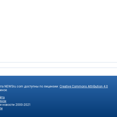
йта NEWSru.com доступны по лицензии:
Creative Commons Attribution 4.0
 иное.
йта
инок
е новости
2000-2021
ти