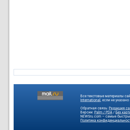
Все текстовые материалы са
International
, если не указано
Обратная связь:
Редакция са
Версии:
Palm / PDA
/
Без карт
NEWSru.com – самые быстры
Политика конфиденциальнос