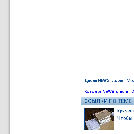
Досье NEWSru.com
::
Мо
Каталог NEWSru.com
::
И
ССЫЛКИ ПО ТЕМЕ
Кримин
Чтобы 