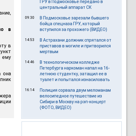
ГРУ в Подмосковье передано в
центральный аппарат СК
ание,
09:30
В Подмосковье зарезали бывшего
бойца спецназа ГРУ, который
ло в
вступился за прохожего (ВИДЕО)
14:53
В Астрахани должник спрятался от
оту в
приставов в могиле и притворился
пункт
мертвым
 ему
14:46
В технологическом колледже
Петербурга наркоман напал на 16-
а она
летнюю студентку, затащил ее в
упник
туалет и попытался изнасиловать
16:14
Полиция сорвала двум меломанам
джера
велосипедное путешествие из
иции
Сибири в Москву на рэп-концерт
(ФОТО, ВИДЕО)