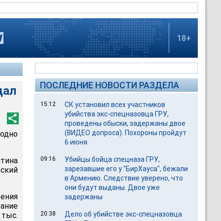
18+
ПОСЛЕДНИЕ НОВОСТИ РАЗДЕЛА
дал
15:12
СК установил всех участников
убийства экс-спецназовца ГРУ,
проведены обыски, задержаны двое
(ВИДЕО допроса). Похороны пройдут
одно
6 июня
09:16
Убийцы бойца спецназа ГРУ,
тина
зарезавшие его у "БирХауса", бежали
жский
в Армению. Следствие уверено, что
они будут выданы. Двое уже
ения
задержаны
дание
20:38
Дело об убийстве экс-спецназовца
 тыс.