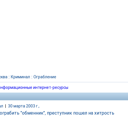
сква
::
Криминал
::
Ограбление
нформационные интернет-ресурсы
ал
|
30 марта 2003 г.,
ограбить "обменник", преступник пошел на хитрость