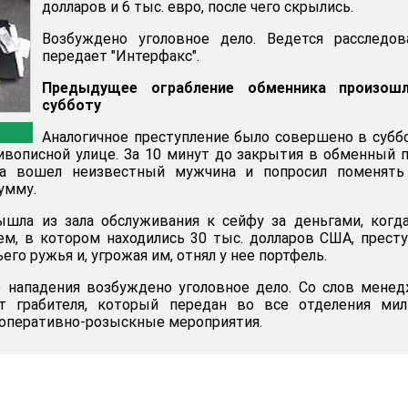
долларов и 6 тыс. евро, после чего скрылись.
Возбуждено уголовное дело. Ведется расследов
передает "Интерфакс".
Предыдущее ограбление обменника произош
субботу
Аналогичное преступление было совершено в субб
вописной улице. За 10 минут до закрытия в обменный 
ка вошел неизвестный мужчина и попросил поменять
умму.
ышла из зала обслуживания к сейфу за деньгами, когд
ем, в котором находились 30 тыс. долларов США, прест
его ружья и, угрожая им, отнял у нее портфель.
о нападения возбуждено уголовное дело. Со слов мене
т грабителя, который передан во все отделения мил
оперативно-розыскные мероприятия.