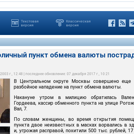
Текстовая
Классическая
версия
версия
оличный пункт обмена валюты постра
помещения пункта двое неизвестных в масках ворвались в
ге Москвы совершено еще одно разбойное нападение на пункт
асправой, похитили 500 тыс. рублей, 17 тыс. долларов и 6 тыс.
рылись
ое дело. Ведется расследование
003 г., 12:48 | последнее обновление: 07 декабря 2017 г., 10:21
В Центральном округе Москвы совершено еще 
разбойное нападение на пункт обмена валюты.
Накануне утром в милицию обратилась Вален
Гордеева, кассир обменного пункта на улице Рого
Вал, 7.
По словам женщины, во время открытия помещ
пункта двое неизвестных в масках ворвались в з
и, угрожая расправой, похитили 500 тыс. рублей, 17