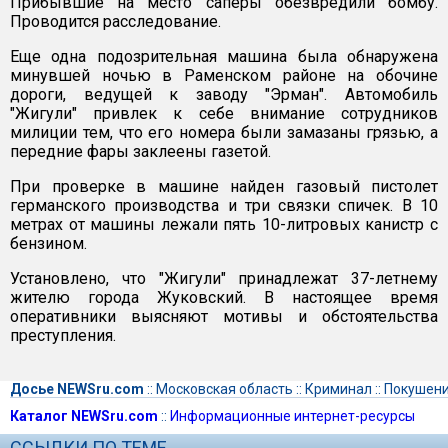
Прибывшие на место саперы обезвредили бомбу.
Проводится расследование.
Еще одна подозрительная машина была обнаружена
минувшей ночью в Раменском районе на обочине
дороги, ведущей к заводу "Эрман". Автомобиль
"Жигули" привлек к себе внимание сотрудников
милиции тем, что его номера были замазаны грязью, а
передние фары заклеены газетой.
При проверке в машине найден газовый пистолет
германского производства и три связки спичек. В 10
метрах от машины лежали пять 10-литровых канистр с
бензином.
Установлено, что "Жигули" принадлежат 37-летнему
жителю города Жуковский. В настоящее время
оперативники выясняют мотивы и обстоятельства
преступления.
Досье NEWSru.com
::
Московская область
::
Криминал
::
Покушен
Каталог NEWSru.com
::
Информационные интернет-ресурсы
ССЫЛКИ ПО ТЕМЕ