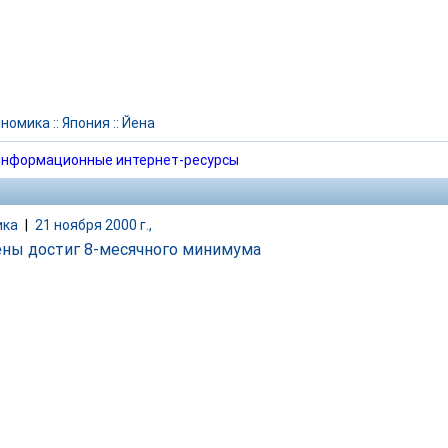
ономика
::
Япония
::
Йена
нформационные интернет-ресурсы
ика
|
21 ноября 2000 г.,
ены достиг 8-месячного минимума