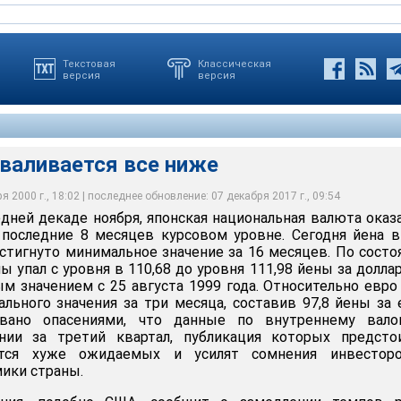
Текстовая
Классическая
версия
версия
оваливается все ниже
 2000 г., 18:02 | последнее обновление: 07 декабря 2017 г., 09:54
едней декаде ноября, японская национальная валюта оказ
 последние 8 месяцев курсовом уровне. Сегодня йена 
стигнуто минимальное значение за 16 месяцев. По сост
ны упал с уровня в 110,68 до уровня 111,98 йены за доллар
м значением с 25 августа 1999 года. Относительно евро
льного значения за три месяца, составив 97,8 йены за 
вано опасениями, что данные по внутреннему вало
нии за третий квартал, публикация которых предсто
утся хуже ожидаемых и усилят сомнения инвестор
ики страны.