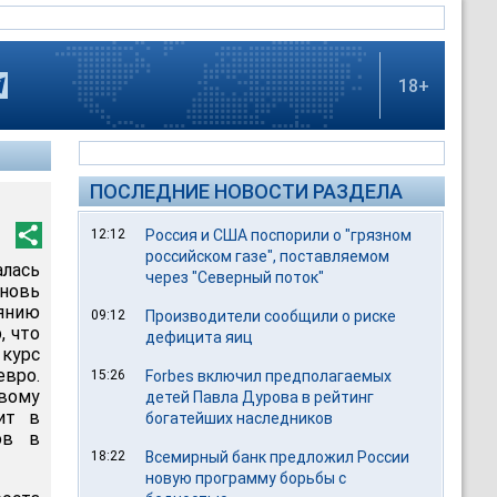
18+
ПОСЛЕДНИЕ НОВОСТИ РАЗДЕЛА
12:12
Россия и США поспорили о "грязном
российском газе", поставляемом
алась
через "Северный поток"
вновь
оянию
09:12
Производители сообщили о риске
, что
дефицита яиц
 курс
евро.
15:26
Forbes включил предполагаемых
вому
детей Павла Дурова в рейтинг
ит в
богатейших наследников
ов в
18:22
Всемирный банк предложил России
новую программу борьбы с