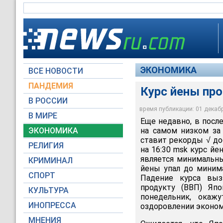
ЭКОНОМИКА
ВСЕ НОВОСТИ
ПАНДЕМИЯ
Курс йены пр
В РОССИИ
время публикации: 01 декабря
В МИРЕ
Еще недавно, в посл
ЭКОНОМИКА
на самом низком за
ставит рекорды √ до
РЕЛИГИЯ
на 16:30 msk курс йе
является минимальны
КРИМИНАЛ
йены упал до минима
СПОРТ
Падение курса выз
продукту (ВВП) Япо
КУЛЬТУРА
понедельник, окаж
ИНОПРЕССА
оздоровлении эконом
МНЕНИЯ