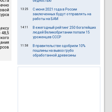
оста
бедностью
рачно
13:25
С июня 2021 года в России
овой
заключенных будут отправлять на
курса
работы на БАМ
14:11
В ежегодный рейтинг 250 богатейших
дексу
людей Великобритании попали 15
 48,5
уроженцев СССР
ского
ания
11:58
В правительстве одобрили 10%
урсов
пошлины на вывоз грубо
обработанной древесины