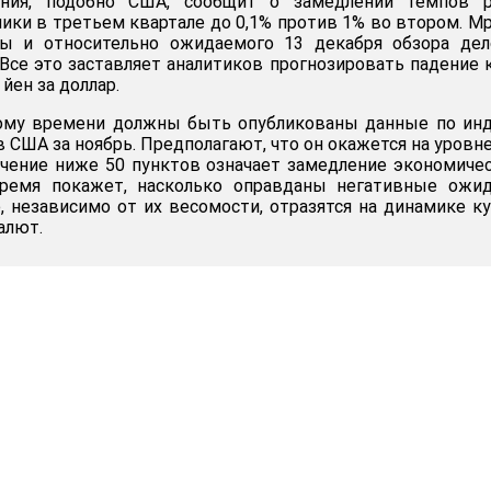
ония, подобно США, сообщит о замедлении темпов р
ики в третьем квартале до 0,1% против 1% во втором. М
ы и относительно ожидаемого 13 декабря обзора дел
Все это заставляет аналитиков прогнозировать падение 
йен за доллар.
кому времени должны быть опубликованы данные по ин
 США за ноябрь. Предполагают, что он окажется на уровне
начение ниже 50 пунктов означает замедление экономиче
ремя покажет, насколько оправданы негативные ожид
, независимо от их весомости, отразятся на динамике к
алют.