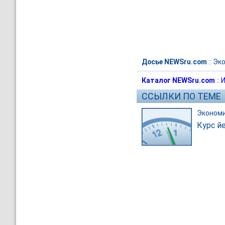
Досье NEWSru.com
::
Эк
Каталог NEWSru.com
::
И
ССЫЛКИ ПО ТЕМЕ
Эконом
Курс й