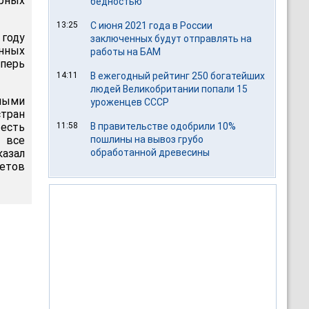
ерных
бедностью
13:25
С июня 2021 года в России
 году
заключенных будут отправлять на
нных
работы на БАМ
еперь
14:11
В ежегодный рейтинг 250 богатейших
людей Великобритании попали 15
нными
уроженцев СССР
тран
 есть
11:58
В правительстве одобрили 10%
 все
пошлины на вывоз грубо
казал
обработанной древесины
летов