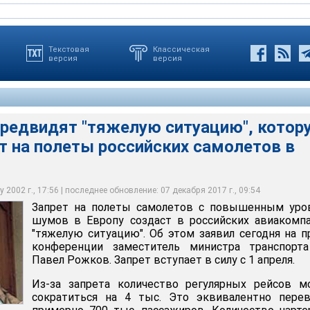
Текстовая
Классическая
версия
версия
предвидят "тяжелую ситуацию", котор
т на полеты российских самолетов в
тра транспорта РФ Павел Рожков
 2002 г., 17:56 | последнее обновление: 07 декабря 2017 г., 09:54
Запрет на полеты самолетов с повышенным уро
шумов в Европу создаст в российских авиакомп
"тяжелую ситуацию". Об этом заявил сегодня на п
конференции заместитель министра транспорт
Павел Рожков. Запрет вступает в силу с 1 апреля.
Из-за запрета количество регулярных рейсов м
сократиться на 4 тыс. Это эквивалентно перев