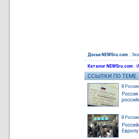
Досье NEWSru.com
::
Эк
Каталог NEWSru.com
::
И
ССЫЛКИ ПО ТЕМЕ
В Росси
Россия
россий
В Росси
Российс
Европу