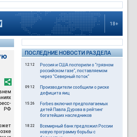
18+
ПОСЛЕДНИЕ НОВОСТИ РАЗДЕЛА
ую
12:12
Россия и США поспорили о "грязном
российском газе", поставляемом
через "Северный поток"
09:12
Производители сообщили о риске
внем
дефицита яиц
аниях
ресс-
15:26
Forbes включил предполагаемых
а РФ
детей Павла Дурова в рейтинг
богатейших наследников
ожет
18:22
Всемирный банк предложил России
озке
новую программу борьбы с