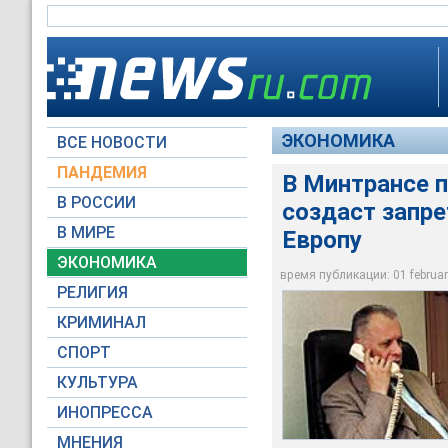
ЭКОНОМИКА
ВСЕ НОВОСТИ
ПАНДЕМИЯ
В Минтрансе 
В РОССИИ
создаст запре
В МИРЕ
Европу
Заместитель минис
ЭКОНОМИКА
время публикации: 01 february
Архив NTVRU.com
РЕЛИГИЯ
КРИМИНАЛ
СПОРТ
КУЛЬТУРА
ИНОПРЕССА
МНЕНИЯ