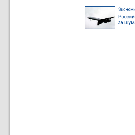
Эконом
Россий
за шум