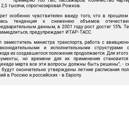
примерно 700 тыс. пассажиров. Количество чарт
 2,5 тысячи, спрогнозировал Рожков.
рет особенно чувствителен ввиду того, что в прошлом
лась тенденция к снижению объемов отечестве
редварительным данным, в 2001 году рост достиг 15%. Т
замедлиться, предупреждает ИТАР-ТАСС.
л заместитель министра транспорта, работа с авиацио
законодательными и исполнительными структурами с
хода из создавшегося положения продолжается. Для этого
рументы, но времени для их применения становится
декаде марта все эти вопросы должны быть решены", - с
 будут окончательно утверждены летние расписания по
й в Россию и российских - в Европу.