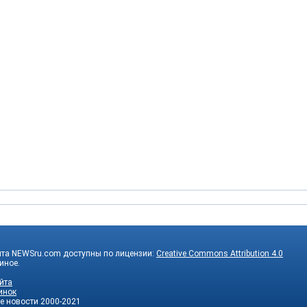
йта NEWSru.com доступны по лицензии:
Creative Commons Attribution 4.0
 иное.
йта
инок
е новости
2000-2021