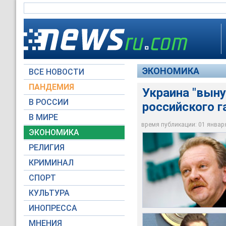
ЭКОНОМИКА
ВСЕ НОВОСТИ
ПАНДЕМИЯ
Украина "вын
В РОССИИ
российского г
1 января российский
"Нафтогаз" в состоя
В МИРЕ
Украина сократила 
сутки, поставки га
газа в Европе
время публикации: 01 января 
ЭКОНОМИКА
Reuters
Вести
Euronews
РЕЛИГИЯ
КРИМИНАЛ
СПОРТ
КУЛЬТУРА
ИНОПРЕССА
МНЕНИЯ