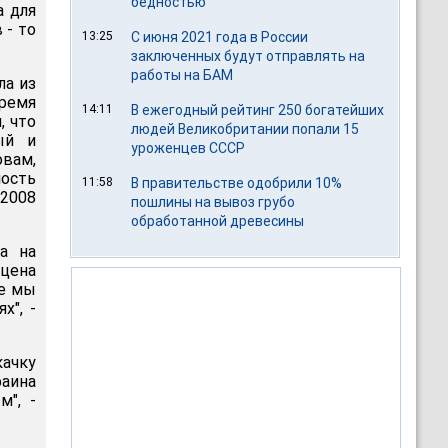
бедностью
а для
 - то
13:25
С июня 2021 года в России
заключенных будут отправлять на
работы на БАМ
ла из
ремя
14:11
В ежегодный рейтинг 250 богатейших
, что
людей Великобритании попали 15
ый и
уроженцев СССР
овам,
мость
11:58
В правительстве одобрили 10%
 2008
пошлины на вывоз грубо
обработанной древесины
ка на
 цена
ые мы
х", -
качку
раина
м", -