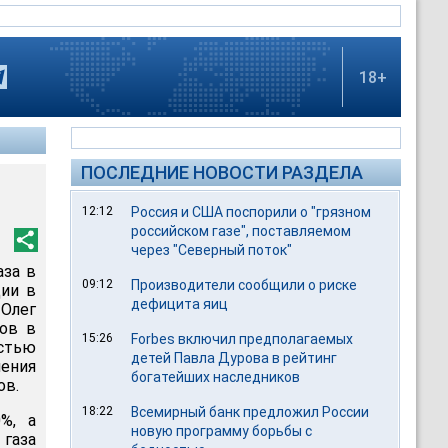
18+
ПОСЛЕДНИЕ НОВОСТИ РАЗДЕЛА
12:12
Россия и США поспорили о "грязном
российском газе", поставляемом
через "Северный поток"
аза в
09:12
Производители сообщили о риске
ции в
дефицита яиц
 Олег
ров в
15:26
Forbes включил предполагаемых
остью
детей Павла Дурова в рейтинг
чения
богатейших наследников
ов.
18:22
Всемирный банк предложил России
0%, а
новую программу борьбы с
 газа