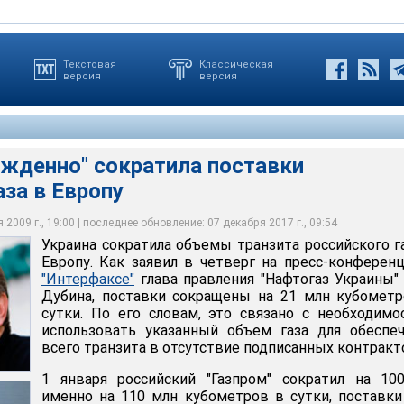
Текстовая
Классическая
версия
версия
ужденно" сократила поставки
аза в Европу
 "Газпром" сократил на 100%, а именно на 110 млн кубометров в
нии обеспечить как собственных потребителей, так и прокачку
объемы транзита российского газа в Европу
за для потребителей Украины
2009 г., 19:00 | последнее обновление: 07 декабря 2017 г., 09:54
Украина сократила объемы транзита российского г
Европу. Как заявил в четверг на пресс-конферен
"Интерфаксе"
глава правления "Нафтогаз Украины"
Дубина, поставки сокращены на 21 млн кубомет
сутки. По его словам, это связано с необходим
использовать указанный объем газа для обеспе
всего транзита в отсутствие подписанных контракт
1 января российский "Газпром" сократил на 10
именно на 110 млн кубометров в сутки, поставки