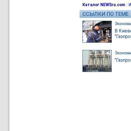
Каталог NEWSru.com
::
И
ССЫЛКИ ПО ТЕМЕ
Эконом
В Киев
"Газпр
Эконом
"Газпро