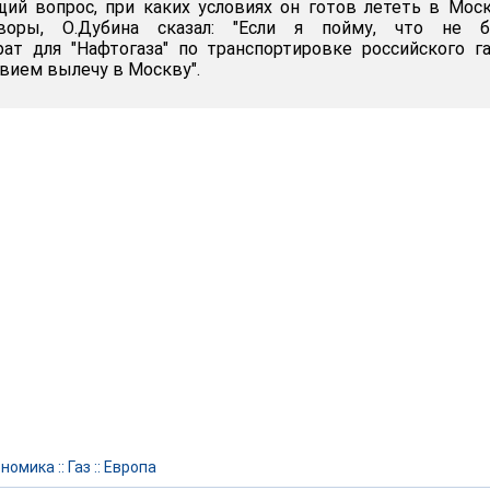
ий вопрос, при каких условиях он готов лететь в Мос
воры, О.Дубина сказал: "Если я пойму, что не б
ат для "Нафтогаза" по транспортировке российского г
твием вылечу в Москву".
ономика
::
Газ
::
Европа