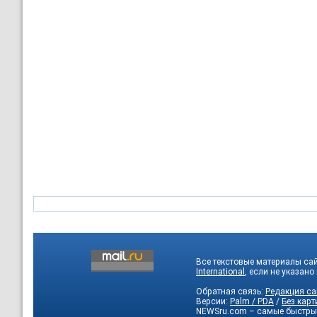
Все текстовые материалы са
International
, если не указано
Обратная связь:
Редакция са
Версии:
Palm / PDA
/
Без карт
NEWSru.com – самые быстры