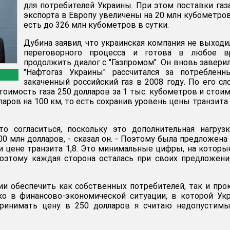
для потребителей Украины. При этом поставки газ
экспорта в Европу увеличены на 20 млн кубометров
есть до 326 млн кубометров в сутки.
Дубина заявил, что украинская компания не выходи
переговорного процесса и готова в любое в
продолжить диалог с "Газпромом". Он вновь заверил
"Нафтогаз Украины" рассчитался за потребленн
закаченный российский газ в 2008 году. По его сл
тоимость газа 250 долларов за 1 тыс. кубометров и стои
лларов на 100 км, то есть сохранив уровень цены транзита
о согласиться, поскольку это дополнительная нагруз
00 млн долларов, - сказал он. - Поэтому была предложена
ри цене транзита 1,8. Это минимальные цифры, на котор
Поэтому каждая сторона осталась при своих предложения
нии обеспечить как собственных потребителей, так и про
ко в финансово-экономической ситуации, в которой Ук
 принимать цену в 250 долларов я считаю недопустимы