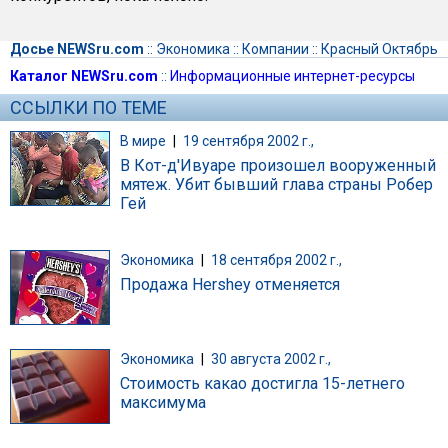
Досье NEWSru.com
::
Экономика
::
Компании
::
Красный Октябрь
Каталог NEWSru.com
::
Информационные интернет-ресурсы
ССЫЛКИ ПО ТЕМЕ
В мире
|
19 сентября 2002 г.,
В Кот-д'Ивуаре произошел вооруженный
мятеж. Убит бывший глава страны Робер
Гей
Экономика
|
18 сентября 2002 г.,
Продажа Hershey отменяется
Экономика
|
30 августа 2002 г.,
Стоимость какао достигла 15-летнего
максимума