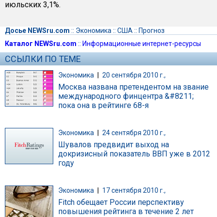
июльских 3,1%.
Досье NEWSru.com
::
Экономика
::
США
::
Прогноз
Каталог NEWSru.com
::
Информационные интернет-ресурсы
ССЫЛКИ ПО ТЕМЕ
Экономика
|
20 сентября 2010 г.,
Москва названа претендентом на звание
международного финцентра &#8211;
пока она в рейтинге 68-я
Экономика
|
24 сентября 2010 г.,
Шувалов предвидит выход на
докризисный показатель ВВП уже в 2012
году
Экономика
|
17 сентября 2010 г.,
Fitch обещает России перспективу
повышения рейтинга в течение 2 лет