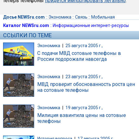
теперь телефоны
придется импортировать легально
.
Досье NEWSru.com
::
Экономика
::
Связь
::
Мобильная
Каталог NEWSru.com
::
Информационные интернет-ресурсы
ССЫЛКИ ПО ТЕМЕ
Экономика
|
25 августа 2005 г.,
С подачи МВД сотовые телефоны в
России подорожали навсегда
Экономика
|
23 августа 2005 г.,
МВД проверит обоснованность роста цен
на сотовые телефоны
Экономика
|
19 августа 2005 г.,
Милиция взвинтила цены на сотовые
телефоны
История вопроса
|
17 августа 2005 г.,