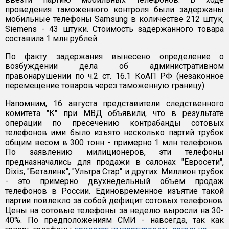
проведения таможенного контроля были задержаны
мобильные телефоны Samsung в количестве 212 штук,
Siemens - 43 штуки. Стоимость задержанного товара
составила 1 млн рублей.
По факту задержания вынесено определение о
возбуждении дела об административном
правонарушении по ч.2 ст. 16.1 КоАП РФ (незаконное
перемещение товаров через таможенную границу).
Напомним, 16 августа представители следственного
комитета "К" при МВД объявили, что в результате
операции по пресечению контрабанды сотовых
телефонов ими было изъято несколько партий трубок
общим весом в 300 тонн - примерно 1 млн телефонов.
По заявлению милиционеров, эти телефоны
предназначались для продажи в салонах "Евросети",
Dixis, "Беталинк", "Ультра Стар" и других. Миллион трубок
- это примерно двухнедельный объем продаж
телефонов в России. Единовременное изъятие такой
партии повлекло за собой дефицит сотовых телефонов.
Цены на сотовые телефоны за неделю выросли на 30-
40%. По предположениям СМИ - навсегда, так как