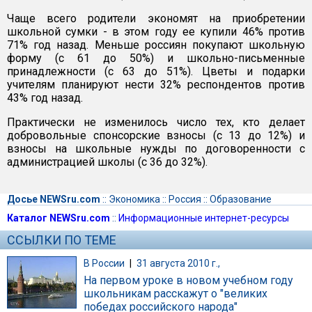
Чаще всего родители экономят на приобретении
школьной сумки - в этом году ее купили 46% против
71% год назад. Меньше россиян покупают школьную
форму (с 61 до 50%) и школьно-письменные
принадлежности (с 63 до 51%). Цветы и подарки
учителям планируют нести 32% респондентов против
43% год назад.
Практически не изменилось число тех, кто делает
добровольные спонсорские взносы (с 13 до 12%) и
взносы на школьные нужды по договоренности с
администрацией школы (с 36 до 32%).
Досье NEWSru.com
::
Экономика
::
Россия
::
Образование
Каталог NEWSru.com
::
Информационные интернет-ресурсы
ССЫЛКИ ПО ТЕМЕ
В России
|
31 августа 2010 г.,
На первом уроке в новом учебном году
школьникам расскажут о "великих
победах российского народа"