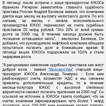
В пятницу после встречи с вице-президентом ЮКОСа
Франком Ригером заместитель главного судебного
пристава России Андрей Беляков заявил, что компании
дается еще месяц на выплату налогового долга. По его
словам, за месяц с начала исполнительного
производства ЮКОС перечислил на счета судебных
приставов 20 млрд рублей. "Это 20% от всей суммы
долга за 2000 год. В течение месяца должна быть
погашена оставшаяся часть", - заключил Беляков. Он
добавил, что руководители нефтяной компании обещали
попытаться погасить долг в ближайшее время. В
пятницу акции ЮКОСа подорожали на 10,6% и стали
лидерами роста.
"Я расцениваю заявление судебных приставов как жест
доброй воли, - заявил
"Ведомостям"
старший вице-
президент ЮКОСа Александр Темерко. - Если нам
разблокируют счета, возместят НДС и мы сможем
привлечь дополнительные кредиты, то в течение
месяца-полутора ЮКОС с высокой степенью
вероятности сможет погасить претензии за 2000 год". Со
ссылкой на источник в ЮКОСе газета сообщает, что на
счетах компании зарезервировано чуть более 1 млрд
долларов, еще 250-300 млн компания может платить