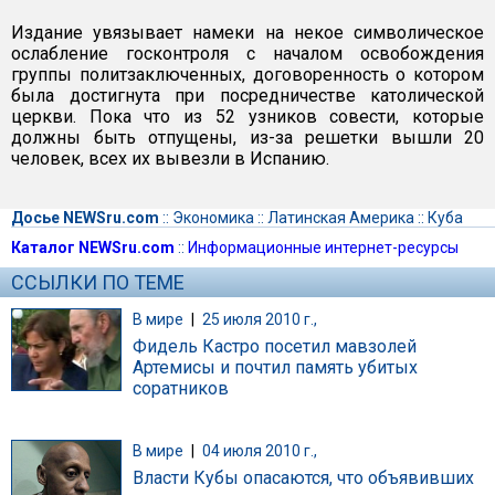
Издание увязывает намеки на некое символическое
ослабление госконтроля с началом освобождения
группы политзаключенных, договоренность о котором
была достигнута при посредничестве католической
церкви. Пока что из 52 узников совести, которые
должны быть отпущены, из-за решетки вышли 20
человек, всех их вывезли в Испанию.
Досье NEWSru.com
::
Экономика
::
Латинская Америка
::
Куба
Каталог NEWSru.com
::
Информационные интернет-ресурсы
ССЫЛКИ ПО ТЕМЕ
В мире
|
25 июля 2010 г.,
Фидель Кастро посетил мавзолей
Артемисы и почтил память убитых
соратников
В мире
|
04 июля 2010 г.,
Власти Кубы опасаются, что объявивших