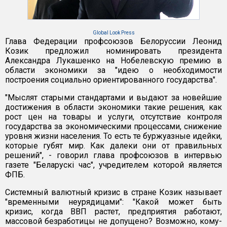
Global Look Press
Глава Федерации профсоюзов Белоруссии Леонид
Козик предложил номинировать президента
Александра Лукашенко на Нобелевскую премию в
области экономики за "идею о необходимости
построения социально ориентированного государства".
"Мыслят старыми стандартами и выдают за новейшие
достижения в области экономики такие решения, как
рост цен на товары и услуги, отсутствие контроля
государства за экономическими процессами, снижение
уровня жизни населения. То есть те буржуазные идейки,
которые губят мир. Как далеки они от правильных
решений", - говорил глава профсоюзов в интервью
газете "Беларускi час", учредителем которой является
ФПБ.
Системный валютный кризис в стране Козик называет
"временными неурядицами": "Какой может быть
кризис, когда ВВП растет, предприятия работают,
массовой безработицы не допущено? Возможно, кому-