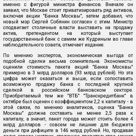
именно с фигурой министра финансов. Вначале он
заявил, что Москве стоит приватизировать ряд активов,
включая акции "Банка Москвы", затем добавил, что
новый мэр Сергей Собянин согласен с этим. Министр
сподвигает столичные власти выставить на продажу
актив, претендентом на который выступает
государственный банк с самим же Кудриным во главе
наблюдательного совета, отмечает издание.
По мнению экспертов, экономическая выгода от
подобной сделки весьма сомнительна. Экономисты
оценили стоимость пакета акций "Банка Москвы"
примерно в 3 млрд долларов (93 млрд рублей). Но эта
цифра может оказаться и выше, если сопоставить
возможную продажу банка с последней крупной
сделкой в российском банковском секторе.
Приобретаемый тем же "ВТБ" "Транскредитбанк" в
октябре был оценен с коэффициентом 2,2 к капиталу - в
этой связи, по мнению аналитиков, оценка "Банка
Москвы" должна составить не менее 2,5 раза к
капиталу, а значит, пакет города может стоить более 4
млрд долларов - совсем не лишние для бюджета
деньги при дефиците в 146 млрд рублей. Но, продавая