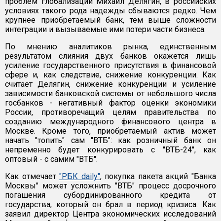
проблем глобализации Михаил Делягин, в российских
условиях такого рода надежды сбываются редко. Чем
крупнее приобретаемый банк, тем выше сложности
интеграции и вызываемые ими потери части бизнеса.
По мнению аналитиков рынка, единственным
результатом слияния двух банков окажется лишь
усиление государственного присутствия в финансовой
сфере и, как следствие, снижение конкуренции. Как
считает Делягин, снижение конкуренции и усиление
зависимости банковской системы от небольшого числа
госбанков - негативный фактор оценки экономики
России, противоречащий целям правительства по
созданию международного финансового центра в
Москве. Кроме того, приобретаемый актив может
начать "топить" сам "ВТБ": как розничный банк он
непременно будет конкурировать с "ВТБ-24", как
оптовый - с самим "ВТБ".
Как отмечает
"РБК daily"
, покупка пакета акций "Банка
Москвы" может усложнить "ВТБ" процесс досрочного
погашения субординированного кредита от
государства, который он брал в период кризиса. Как
заявил директор Центра экономических исследований