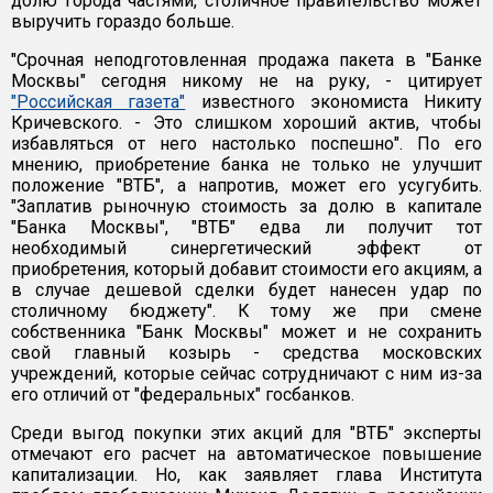
долю города частями, столичное правительство может
выручить гораздо больше.
"Срочная неподготовленная продажа пакета в "Банке
Москвы" сегодня никому не на руку, - цитирует
"Российская газета"
известного экономиста Никиту
Кричевского. - Это слишком хороший актив, чтобы
избавляться от него настолько поспешно". По его
мнению, приобретение банка не только не улучшит
положение "ВТБ", а напротив, может его усугубить.
"Заплатив рыночную стоимость за долю в капитале
"Банка Москвы", "ВТБ" едва ли получит тот
необходимый синергетический эффект от
приобретения, который добавит стоимости его акциям, а
в случае дешевой сделки будет нанесен удар по
столичному бюджету". К тому же при смене
собственника "Банк Москвы" может и не сохранить
свой главный козырь - средства московских
учреждений, которые сейчас сотрудничают с ним из-за
его отличий от "федеральных" госбанков.
Среди выгод покупки этих акций для "ВТБ" эксперты
отмечают его расчет на автоматическое повышение
капитализации. Но, как заявляет глава Института