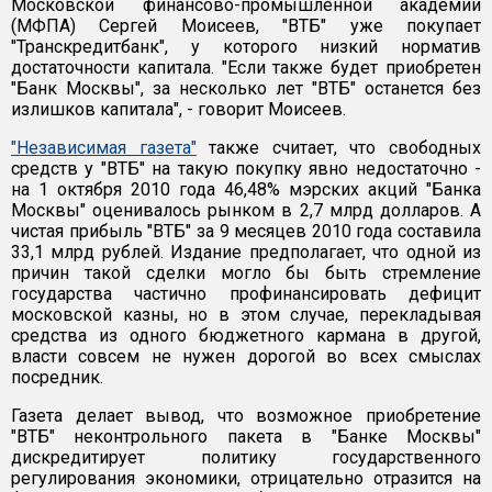
Московской финансово-промышленной академии
(МФПА) Сергей Моисеев, "ВТБ" уже покупает
"Транскредитбанк", у которого низкий норматив
достаточности капитала. "Если также будет приобретен
"Банк Москвы", за несколько лет "ВТБ" останется без
излишков капитала", - говорит Моисеев.
"Независимая газета"
также считает, что свободных
средств у "ВТБ" на такую покупку явно недостаточно -
на 1 октября 2010 года 46,48% мэрских акций "Банка
Москвы" оценивалось рынком в 2,7 млрд долларов. А
чистая прибыль "ВТБ" за 9 месяцев 2010 года составила
33,1 млрд рублей. Издание предполагает, что одной из
причин такой сделки могло бы быть стремление
государства частично профинансировать дефицит
московской казны, но в этом случае, перекладывая
средства из одного бюджетного кармана в другой,
власти совсем не нужен дорогой во всех смыслах
посредник.
Газета делает вывод, что возможное приобретение
"ВТБ" неконтрольного пакета в "Банке Москвы"
дискредитирует политику государственного
регулирования экономики, отрицательно отразится на