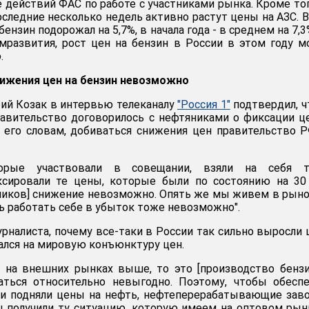
 действий ФАС по работе с участниками рынка. Кроме тог
следние несколько недель активно растут цены на АЗС. В
ензин подорожал на 5,7%, в начала года - в среднем на 7,3
мразвития, рост цен на бензин в России в этом году 
.
нижения цен на бензин невозможно
ий Козак в интервью телеканалу
"Россия 1"
подтвердил, ч
авительство договорилось с нефтяниками о фиксации ц
о его словам, добиваться снижения цен правительство 
торые участвовали в совещании, взяли на себя т
иксировали те цены, которые были по состоянию на 30
ников] снижение невозможно. Опять же мы живем в рын
ь работать себе в убыток тоже невозможно".
урналиста, почему все-таки в России так сильно выросли
лался на мировую конъюнктуру цен.
ь на внешних рынках выше, то это [производство бенз
аться относительно невыгодно. Поэтому, чтобы обесп
ки подняли цены на нефть, нефтеперерабатывающие зав
ы получили ту ситуацию, которую имеем на оптовом рынк