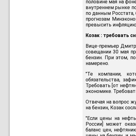
половине мая на фоне
внутреннем рынке по
по данным Росстата, б
прогнозам Минэконо
превысить инфляцию
Козак : требовать с
Вице-премьер Дмитр
совещании 30 мая пр
бензин. При этом, п
намерено.
"Те компании, ко
обязательства, заф
Требовать [от нефтя
экономике. Требоват
Отвечая на вопрос ж
на бензин, Козак сос
"Если цены на нефт
России] может оказ
баланс цен, нефтяни
цены на бензин, и м