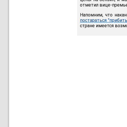
отметил вице-премье
Напомним, что нака
постараться "прибит
стране имеется возм