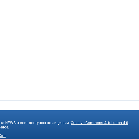
йта NEWSru.com доступны по лицензии:
Creative Commons Attribution 4.0
 иное.
йта