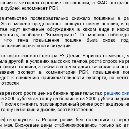
ключить четырехсторонние соглашения, а ФАС оштрафо
д рублей, напоминает РБК.
авительство последовательно снижало пошлины в ра
. Этот маневр предполагает полную отмену пошлин, и 
стве идут активные обсуждения, в каком виде и наск
вершить, сообщает "Коммерсант". По мнению собеседн
, что тема повышения пошлин была снова подн
сознании серьезности ситуации.
го нефтегазового центра EY Денис Борисов отмечает, 
ыла другой: в условиях высоких темпов роста спроса на 
ефицит топлива, а сейчас на цены давят высокие экспо
 заявил эксперт в комментарии РБК, повышение по
едет к снижению привлекательности экспорта, но нега
 отрасли.
за резкого роста цен на бензин правительство
решило сн
на 3000 рублей за тонну на бензин и на 2000 рублей на диз
с 1 июля отменить запланированный ранее рост акцизов н
 тонну на бензин и дизель, соответственно.
ефтепродукты в России росли без остановки с сере
ы мая. Биржевые цены стабилизировались только во в