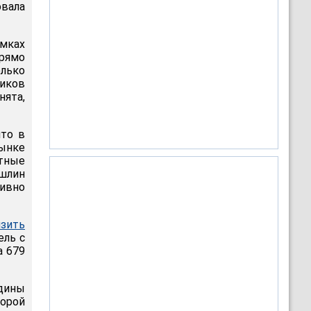
вала
мках
прямо
олько
иков
ята,
что в
рынке
ртные
шлин
тивно
изить
ель с
а 679
дины
торой