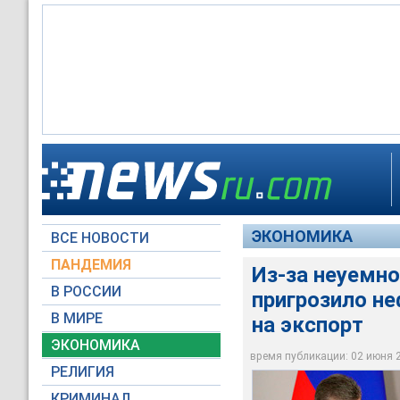
Напомним, 22 мая и
акцизы на топливо -
Из-за необузданног
июня. Кроме того с
Дмитрий Козак
экстренно повысить
рублей и 593 рубля 
ЭКОНОМИКА
ВСЕ НОВОСТИ
Global Look Press
©РИА Новости / Ва
©РИА Новости / Ва
ПАНДЕМИЯ
Из-за неуемно
В РОССИИ
пригрозило н
В МИРЕ
на экспорт
ЭКОНОМИКА
время публикации: 02 июня 20
РЕЛИГИЯ
КРИМИНАЛ