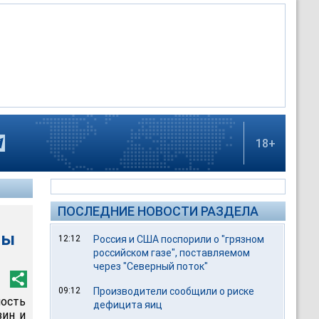
18+
ПОСЛЕДНИЕ НОВОСТИ РАЗДЕЛА
ны
12:12
Россия и США поспорили о "грязном
российском газе", поставляемом
через "Северный поток"
09:12
Производители сообщили о риске
ность
дефицита яиц
зин и