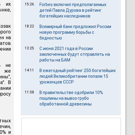
ь их
15:26
Forbes включил предполагаемых
ынке,
детей Павла Дурова в рейтинг
богатейших наследников
Козак
18:22
Всемирный банк предложил России
орого
новую программу борьбы с
ен на
бедностью
атов
ении
13:25
С июня 2021 года в России
заключенных будут отправлять на
работы на БАМ
ь не
е же
14:11
В ежегодный рейтинг 250 богатейших
ины",
людей Великобритании попали 15
а". В
уроженцев СССР
ании
11:58
В правительстве одобрили 10%
просу
пошлины на вывоз грубо
обработанной древесины
тных
ечин,
0% и