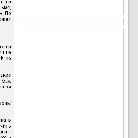
о, на
 мае,
%. По
может
то на
ен на
РФ не
акие
 мая.
очной
 цены
ина в
ечить
оды -
е", -