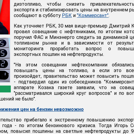
дизтопливо, чтобы снизить привлекательност
экспорта и стабилизировать цены на внутреннем р
сообщают в субботу
РБК
и
"Коммерсант"
.
Как уточняет РБК, 30 мая вице-премьер Дмитрий 
провел совещание с нефтяниками, по итогам кот
поручил ФАС и Минэнерго следить за динамикой ц
топливном рынке и в зависимости от результ
мониторинга проработать вопрос о повыш
экспортных пошлин на нефтепродукты.
"На этом совещании нефтекомпании обязалис
повышать цены на топливо, а если это вс
произойдет, правительство может повысить пошл
- подтвердил один из собеседников "Коммерсант
аппарате Козака газете заявили, что на совещ
"рассматривался широкий круг вопросов" и по во
шений не было".
снижения цен на бензин невозможно
ительство прибегало к экстренному повышению экспор
года - по итогам бензинового кризиса. Тогда Игорь С
ром, повысил пошлины на светлые нефтепродукты до 9