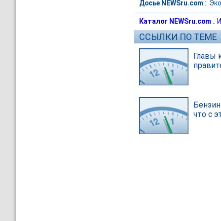
Досье NEWSru.com
::
Эк
Каталог NEWSru.com
::
И
ССЫЛКИ ПО ТЕМЕ
Главы 
правит
Бензин
что с 