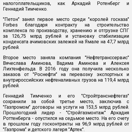
налогоплательщиков, как Аркадий Ротенберг и
Геннадий Тимченко.
"Петон" занял первое место среди "королей госказа"
Forbes благодаря контракту на строительство
комплекса по производству, хранению и отгрузке СПГ
за 126,75 млрд рублей и установку стабилизации
конденсата ачимовских залежей на Ямале на 47,7 млрд
рублей.
Второе место заняла компания "Нефтетранссервис"
Вячеслава Аминова, Вадима Аминова и Алексея
Лихтенфельда. В 2016 году она получила несколько
заказов от "Роснефти" на перевозку экспортных и
внутрироссийских нефтеналивных грузов на 119,4 млрд
рублей.
Геннадий Тимченко и его "Стройтранснефтегаз"
сохранили за собой третье место, заключив с
"Газпромом" договоры на услуги на 153,5 млрд рублей.
Прошлогодний лидер - "Стройгазмонтаж" Аркадия
Роттенберга - опустился на седьмое место. На его счету
в прошлом году госконтракты на 96,9 млрд рублей от
"Газпрома" и детского лагеря "Артек".