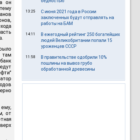
бедностью
а он
тему
13:25
С июня 2021 года в России
анов
заключенных будут отправлять на
нов,
работы на БАМ
хода
часть
14:11
В ежегодный рейтинг 250 богатейших
в.
людей Великобритании попали 15
уроженцев СССР
крыло
 там
11:58
В правительстве одобрили 10%
гбанк
пошлины на вывоз грубо
едут
обработанной древесины
фти"
атор
ходов
мерно
 ему,
м, от
етная
сверх