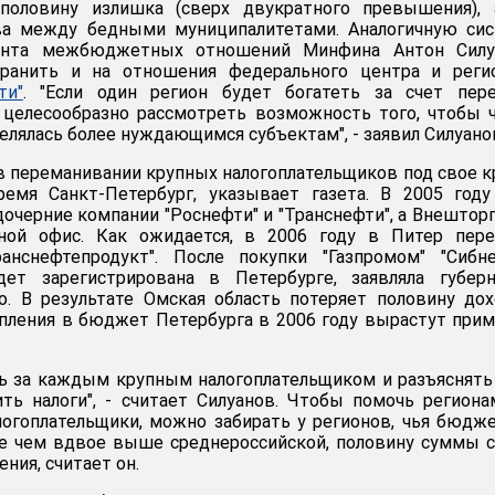
половину излишка (сверх двукратного превышения), 
ва между бедными муниципалитетами. Аналогичную сис
ента межбюджетных отношений Минфина Антон Силу
транить и на отношения федерального центра и регио
ти"
. "Если один регион будет богатеть за счет пере
 целесообразно рассмотреть возможность того, чтобы 
елялась более нуждающимся субъектам", - заявил Силуано
 переманивании крупных налогоплательщиков под свое 
емя Санкт-Петербург, указывает газета. В 2005 году
дочерние компании "Роснефти" и "Транснефти", а Внештор
ной офис. Как ожидается, в 2006 году в Питер пере
анснефтепродукт". После покупки "Газпромом" "Сибне
ет зарегистрирована в Петербурге, заявляла губерн
о. В результате Омская область потеряет половину до
пления в бюджет Петербурга в 2006 году вырастут при
ь за каждым крупным налогоплательщиком и разъяснять
ть налоги", - считает Силуанов. Чтобы помочь региона
огоплательщики, можно забирать у регионов, чья бюдж
ее чем вдвое выше среднероссийской, половину суммы 
ния, считает он.