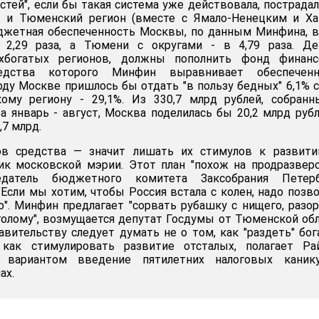
стей", если бы такая система уже действовала, пострада
а и Тюменский регион (вместе с Ямало-Ненецким и Ха
джетная обеспеченность Москвы, по данным Минфина, 
 2,29 раза, а Тюмени с округами - в 4,79 раза. Ден
хбогатых регионов, должны пополнить фонд финанс
едства которого Минфин выравнивает обеспеченн
году Москве пришлось бы отдать "в пользу бедных" 6,1% 
ому региону - 29,1%. Из 330,7 млрд рублей, собранн
 январь - август, Москва поделилась бы 20,2 млрд рубл
7 млрд.
ов средства — значит лишать их стимулов к развитию
к московской мэрии. Этот план "похож на продразверс
едатель бюджетного комитета Заксобрания Петерб
"Если мы хотим, чтобы Россия встала с колен, надо позв
о". Минфин предлагает "сорвать рубашку с нищего, разо
голому", возмущается депутат Госдумы от Тюменской об
авительству следует думать не о том, как "раздеть" бо
как стимулировать развитие отсталых, полагает Рай
 вариантом введение пятилетних налоговых каник
ах.