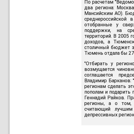
По расчетам "Ведомо
два региона: Москв
Мансийским АО). Бю
среднероссийской в
отобранные у свер
поддержки, на ср
территорий. В 2005 
доходов, а Тюменск
столичный бюджет за
Тюмень отдала бы 27,
"Отбирать у регион
возмущается чиновни
соглашается предс
Владимир Барканов: 
регионам сделать эт
пополам и подарить 
Геннадий Райков. Пр
регионы, а о том, 
считающий лучшим
депрессивных регион