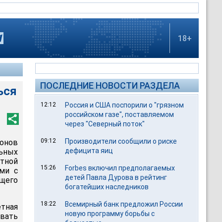
18+
ПОСЛЕДНИЕ НОВОСТИ РАЗДЕЛА
ься
12:12
Россия и США поспорили о "грязном
российском газе", поставляемом
через "Северный поток"
09:12
Производители сообщили о риске
онов
дефицита яиц
ьных
тной
15:26
Forbes включил предполагаемых
ми с
детей Павла Дурова в рейтинг
щего
богатейших наследников
18:22
Всемирный банк предложил России
тная
новую программу борьбы с
авать