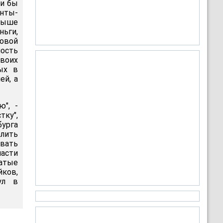
ли бы
нты-
выше
ьги,
овой
ость
своих
ых в
ей, а
", -
тку",
урга
олить
рвать
ласти
гатые
ков,
ул в