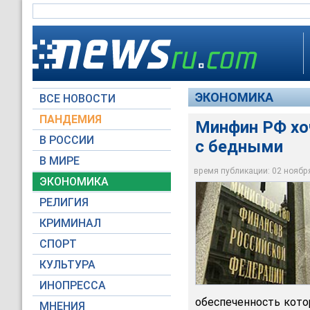
ЭКОНОМИКА
ВСЕ НОВОСТИ
ПАНДЕМИЯ
Минфин РФ хо
В РОССИИ
с бедными
В МИРЕ
Минфин хочет заста
время публикации: 02 ноября 
ЭКОНОМИКА
Архив NEWSru.com
РЕЛИГИЯ
КРИМИНАЛ
СПОРТ
КУЛЬТУРА
ИНОПРЕССА
обеспеченность кото
МНЕНИЯ