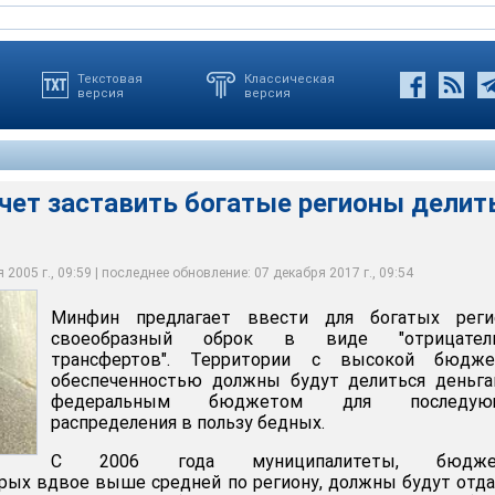
Текстовая
Классическая
версия
версия
чет заставить богатые регионы делит
вить богатые регионы делиться с бедными
2005 г., 09:59 | последнее обновление: 07 декабря 2017 г., 09:54
Минфин предлагает ввести для богатых реги
своеобразный оброк в виде "отрицател
трансфертов". Территории с высокой бюдже
обеспеченностью должны будут делиться деньга
федеральным бюджетом для последую
распределения в пользу бедных.
С 2006 года муниципалитеты, бюдже
рых вдвое выше средней по региону, должны будут отд