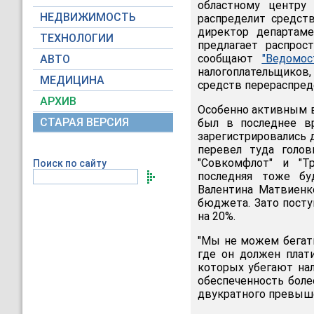
областному центру 
НЕДВИЖИМОСТЬ
распределит средст
директор департам
ТЕХНОЛОГИИ
предлагает распрос
сообщают
"Ведомос
АВТО
налогоплательщиков,
МЕДИЦИНА
средств перераспред
АРХИВ
Особенно активным в
СТАРАЯ ВЕРСИЯ
был в последнее вр
зарегистрировались 
перевел туда голов
"Совкомфлот" и "Тр
Поиск по сайту
последняя тоже буд
Валентина Матвиенк
бюджета. Зато посту
на 20%.
"Мы не можем бегат
где он должен плати
которых убегают нал
обеспеченность бол
двукратного превыше