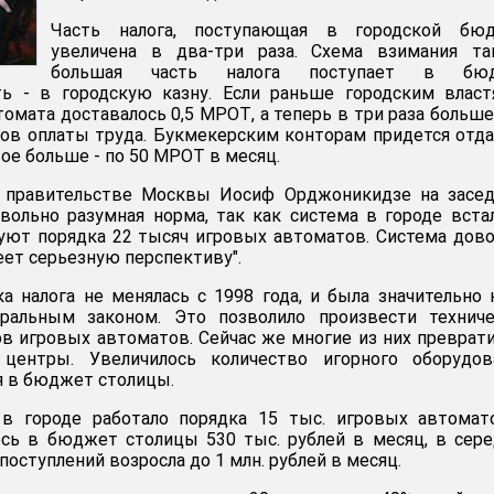
Часть налога, поступающая в городской бюд
увеличена в два-три раза. Схема взимания так
большая часть налога поступает в бю
ть - в городскую казну. Если раньше городским влас
омата доставалось 0,5 МРОТ, а теперь в три раза больше 
ов оплаты труда. Букмекерским конторам придется отд
ое больше - по 50 МРОТ в месяц.
 правительстве Москвы Иосиф Орджоникидзе на засед
овольно разумная норма, так как система в городе вста
вуют порядка 22 тысяч игровых автоматов. Система дов
еет серьезную перспективу".
ка налога не менялась с 1998 года, и была значительно
ральным законом. Это позволило произвести техниче
в игровых автоматов. Сейчас же многие из них преврат
центры. Увеличилось количество игорного оборудова
я в бюджет столицы.
 в городе работало порядка 15 тыс. игровых автомат
ось в бюджет столицы 530 тыс. рублей в месяц, в сер
поступлений возросла до 1 млн. рублей в месяц.