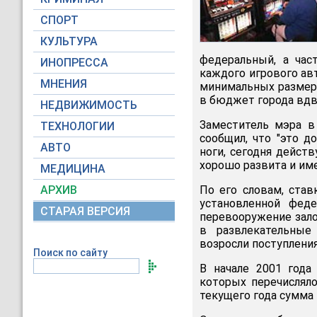
СПОРТ
КУЛЬТУРА
федеральный, а час
ИНОПРЕССА
каждого игрового авт
МНЕНИЯ
минимальных размер
в бюджет города вдв
НЕДВИЖИМОСТЬ
Заместитель мэра в
ТЕХНОЛОГИИ
сообщил, что "это д
АВТО
ноги, сегодня дейст
хорошо развита и им
МЕДИЦИНА
АРХИВ
По его словам, став
установленной феде
СТАРАЯ ВЕРСИЯ
перевооружение зало
в развлекательные 
возросли поступлени
Поиск по сайту
В начале 2001 года
которых перечислял
текущего года сумма 