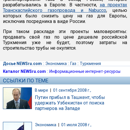
разрабатывались в Европе. В частности,
на проектах
Транскаспийского газопровода и Nabucco
, целью
которых было снизить цену на газ для Европы,
исключив посредника в виде России.
При таком раскладе эти проекты маловероятны:
продавать свой газ по цене дешевле российской
Туркмения уже не будет, поэтому затраты на
строительство трубы не окупятся.
Досье NEWSru.com
::
Экономика
::
Газ
::
Туркмения
Каталог NEWSru.com
::
Информационные интернет-ресурсы
ССЫЛКИ ПО ТЕМЕ
В мире
|
01 сентября 2008 г.,
Путин прибыл в Ташкент, чтобы
удержать Узбекистан от поиска
партнеров на Западе
Экономика
|
01 июля 2008 г.,