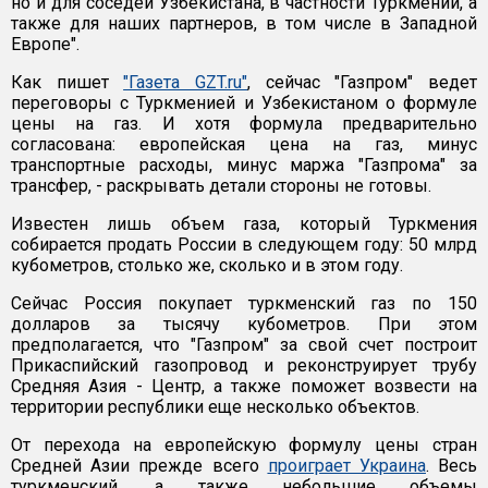
но и для соседей Узбекистана, в частности Туркмении, а
также для наших партнеров, в том числе в Западной
Европе".
Как пишет
"Газета GZT.ru"
, сейчас "Газпром" ведет
переговоры с Туркменией и Узбекистаном о формуле
цены на газ. И хотя формула предварительно
согласована: европейская цена на газ, минус
транспортные расходы, минус маржа "Газпрома" за
трансфер, - раскрывать детали стороны не готовы.
Известен лишь объем газа, который Туркмения
собирается продать России в следующем году: 50 млрд
кубометров, столько же, сколько и в этом году.
Сейчас Россия покупает туркменский газ по 150
долларов за тысячу кубометров. При этом
предполагается, что "Газпром" за свой счет построит
Прикаспийский газопровод и реконструирует трубу
Средняя Азия - Центр, а также поможет возвести на
территории республики еще несколько объектов.
От перехода на европейскую формулу цены стран
Средней Азии прежде всего
проиграет Украина
. Весь
туркменский, а также небольшие объемы