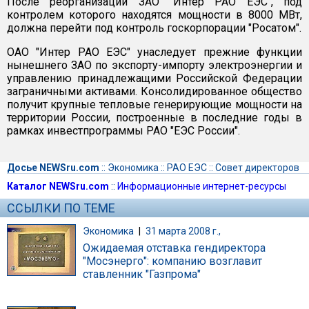
После реорганизации ЗАО "Интер РАО ЕЭС", под
контролем которого находятся мощности в 8000 МВт,
должна перейти под контроль госкорпорации "Росатом".
ОАО "Интер РАО ЕЭС" унаследует прежние функции
нынешнего ЗАО по экспорту-импорту электроэнергии и
управлению принадлежащими Российской Федерации
заграничными активами. Консолидированное общество
получит крупные тепловые генерирующие мощности на
территории России, построенные в последние годы в
рамках инвестпрограммы РАО "ЕЭС России".
Досье NEWSru.com
::
Экономика
::
РАО ЕЭС
::
Совет директоров
Каталог NEWSru.com
::
Информационные интернет-ресурсы
ССЫЛКИ ПО ТЕМЕ
Экономика
|
31 марта 2008 г.,
Ожидаемая отставка гендиректора
"Мосэнерго": компанию возглавит
ставленник "Газпрома"