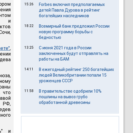
ором
15:26
Forbes включил предполагаемых
чения
детей Павла Дурова в рейтинг
нтом
богатейших наследников
й" и
ктов
18:22
Всемирный банк предложил России
очи,
новую программу борьбы с
бедностью
зете"
,
13:25
С июня 2021 года в России
жении
заключенных будут отправлять на
дева
работы на БАМ
14:11
В ежегодный рейтинг 250 богатейших
оюза,
людей Великобритании попали 15
рному
уроженцев СССР
раны
11:58
В правительстве одобрили 10%
, что
пошлины на вывоз грубо
авой
обработанной древесины
 РФ,
ведев
пного
ь" и