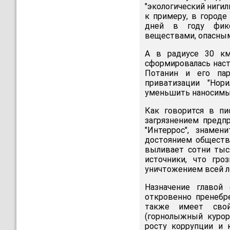
"экологический нигил
к примеру, в городе
дней в году фикс
веществами, опасным
А в радиусе 30 км
сформировалась наст
Потанин и его па
приватизации "Нори
уменьшить наносимы
Как говорится в пи
загрязнением предп
"Интеррос", знамен
достоянием обществ
выливает сотни тыс
источники, что гро
уничтожением всей л
Назначение главой 
откровенно пренебр
также имеет свой
(горнолыжный курор
росту коррупции и 