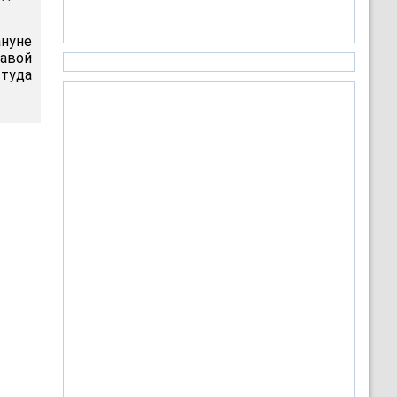
ануне
авой
 туда