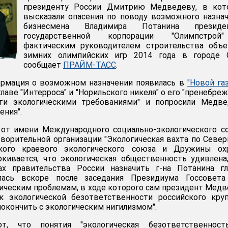
президенту России Дмитрию Медведеву, в кот
высказали опасения по поводу возможного назна
бизнесмена Владимира Потанина президе
государственной корпорации "Олимпстро
фактическим руководителем строительства объе
зимних олимпийских игр 2014 года в городе С
сообщает
ПРАЙМ-ТАСС
.
формация о возможном назначении появилась в
"Новой га
лаве "Интерроса" и "Норильского никеля" о его "пренебре
ти экологическими требованиями" и попросили Медве
ения".
от имени Международного социально-экологического с
ворительной организации "Экологическая вахта по Севе
рского краевого экологического союза и Дружины ох
кивается, что экологическая общественность удивлена
х правительства России назначить г-на Потанина гл
илась вскоре после заседания Президиума Госсовета
ическим проблемам, в ходе которого сам президент Мед
к экологической безответственности российского кру
покончить с экологическим нигилизмом".
т, что понятия "экологическая безответственност