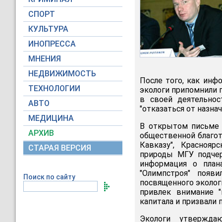
СПОРТ
КУЛЬТУРА
ИНОПРЕССА
МНЕНИЯ
НЕДВИЖИМОСТЬ
После того, как ин
ТЕХНОЛОГИИ
экологи припомнили г
в своей деятельнос
АВТО
"отказаться от назнач
МЕДИЦИНА
В открытом письме 
АРХИВ
общественной благот
Кавказу", Красноя
СТАРАЯ ВЕРСИЯ
природы МГУ подчер
информация о плана
"Олимпстроя" появ
Поиск по сайту
посвященного эколог
привлек внимание "
капитала и призвали 
Экологи утверждаю