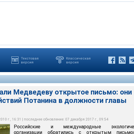
Текстовая
Классическая
версия
версия
едведеву открытое письмо: они опасаются действий Потанина в
Олимпстроя"
сали Медведеву открытое письмо: они
йствий Потанина в должности главы
10 г., 16:31 | последнее обновление: 07 декабря 2017 г., 09:54
Российские и международные экологиче
организации обратились с открытым письм