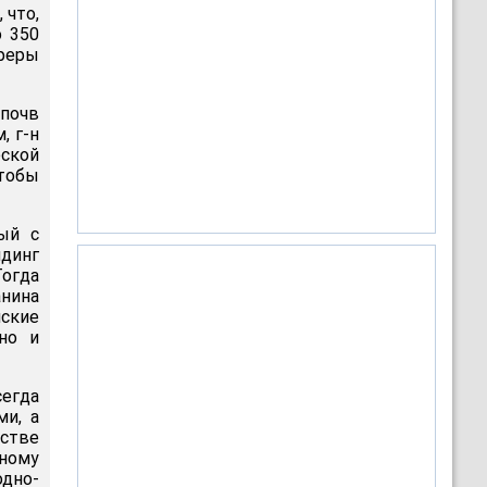
 что,
о 350
феры
почв
, г-н
ской
тобы
ный с
лдинг
огда
анина
нские
но и
егда
ми, а
стве
жному
одно-