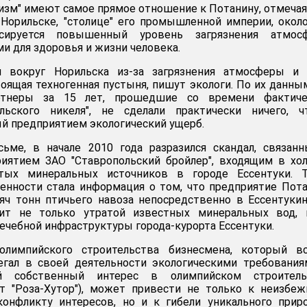
изм" имеют самое прямое отношение к Потанину, отмечая,
 Норильске, "столице" его промышленной империи, окол
ируется повышенный уровень загрязнения атмос
и для здоровья и жизни человека.
 вокруг Норильска из-за загрязнения атмосферы и 
оящая техногенная пустыня, пишут экологи. По их данным
ртнеры за 15 лет, прошедшие со времени фактиче
льского никеля", не сделали практически ничего, ч
й предприятием экологический ущерб.
сьме, в начале 2010 года разразился скандал, связан
риятием ЗАО "Ставропольский бройлер", входящим в хо
итых минеральных источников в городе Ессентуки. Т
енности стала информация о том, что предприятие Пот
яч тонн птичьего навоза непосредственно в Ессентуки
зит не только утратой известных минеральных вод, 
ечебной инфраструктуры города-курорта Ессентуки.
олимпийского строительства бизнесмена, который вс
егал в своей деятельности экологическими требования
 собственный интерес в олимпийском строитель
т "Роза-Хутор"), может привести не только к неизбе
конфликту интересов, но и к гибели уникального прир