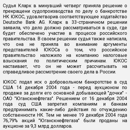
Судья Кларк в минувший четверг приняла решение о
прекращени судопроизводства по делу о банкротстве
НК ЮКОС, удовлетворив соответствующее ходатайство
Deutsche Bank AG. Кларк в 33-страничном решении
заявила, что дело должно рассматриваться в суде, где
будет обеспечено участие в процессе российского
правительства. В своем решении судья также написала,
что она не приняла во внимание аргументы
представителей ЮКОСа о том, что российское
правительство наложило на компанию налоговые
взыскания по политическим причинам. ЮКОС
настаивает, что он не может рассчитывать на
справедливое рассмотрение своего дела в России.
ЮКОС подал иск о добровольном банкротстве в суд
США 14 декабря 2004 года - перед аукционом по
продаже за долги его основной добывающей "дочки" -
ОАО "Юганскнефтегаз". Решением от 16 декабря 2004
года суд США запретил компаниям и банкам
предпринимать какие-либо действия по отчуждению
собственности НК. Тем не менее 19 декабря 2004 года
76,79% акций "Юганскнефтегаза" были проданы на
аукционе за 9,3 млрд долларов.