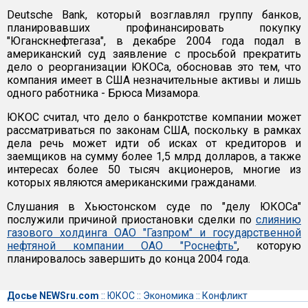
Deutsche Bank, который возглавлял группу банков,
планировавших профинансировать покупку
"Юганскнефтегаза", в декабре 2004 года подал в
американский суд заявление с просьбой прекратить
дело о реорганизации ЮКОСа, обосновав это тем, что
компания имеет в США незначительные активы и лишь
одного работника - Брюса Мизамора.
ЮКОС считал, что дело о банкротстве компании может
рассматриваться по законам США, поскольку в рамках
дела речь может идти об исках от кредиторов и
заемщиков на сумму более 1,5 млрд долларов, а также
интересах более 50 тысяч акционеров, многие из
которых являются американскими гражданами.
Слушания в Хьюстонском суде по "делу ЮКОСа"
послужили причиной приостановки сделки по
слиянию
газового холдинга ОАО "Газпром" и государственной
нефтяной компании ОАО "Роснефть"
, которую
планировалось завершить до конца 2004 года.
Досье NEWSru.com
::
ЮКОС
::
Экономика
::
Конфликт