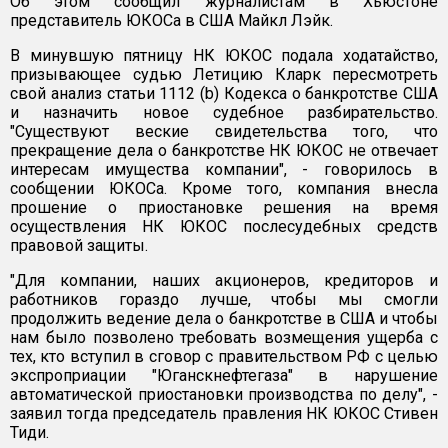
Об этом сообщил журналистам в Хьюстоне
представитель ЮКОСа в США Майкл Лэйк.
В минувшую пятницу НК ЮКОС подала ходатайство,
призывающее судью Летицию Кларк пересмотреть
свой анализ статьи 1112 (b) Кодекса о банкротстве США
и назначить новое судебное разбирательство.
"Существуют веские свидетельства того, что
прекращение дела о банкротстве НК ЮКОС не отвечает
интересам имущества компании", - говорилось в
сообщении ЮКОСа. Кроме того, компания внесла
прошение о приостановке решения на время
осуществления НК ЮКОС послесудебных средств
правовой защиты.
"Для компании, наших акционеров, кредиторов и
работников гораздо лучше, чтобы мы смогли
продолжить ведение дела о банкротстве в США и чтобы
нам было позволено требовать возмещения ущерба с
тех, кто вступил в сговор с правительством РФ с целью
экспроприации "Юганскнефтегаза" в нарушение
автоматической приостановки производства по делу", -
заявил тогда председатель правления НК ЮКОС Стивен
Тиди.