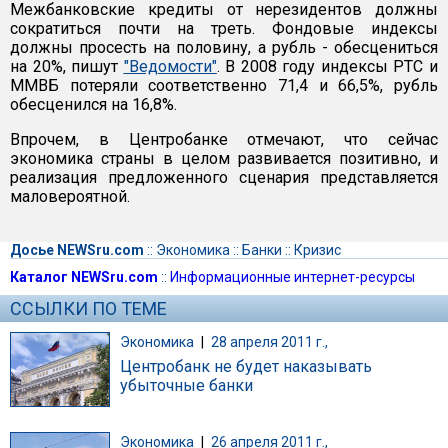
Межбанковские кредиты от нерезидентов должны
сократиться почти на треть. Фондовые индексы
должны просесть на половину, а рубль - обесцениться
на 20%, пишут
"Ведомости"
. В 2008 году индексы РТС и
ММВБ потеряли соответственно 71,4 и 66,5%, рубль
обесценился на 16,8%.
Впрочем, в Центробанке отмечают, что сейчас
экономика страны в целом развивается позитивно, и
реализация предложенного сценария представляется
маловероятной.
Досье NEWSru.com
::
Экономика
::
Банки
::
Кризис
Каталог NEWSru.com
::
Информационные интернет-ресурсы
ССЫЛКИ ПО ТЕМЕ
Экономика
|
28 апреля 2011 г.,
Центробанк не будет наказывать
убыточные банки
Экономика
|
26 апреля 2011 г.,