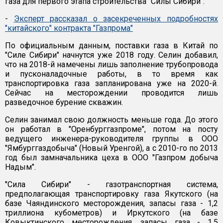
газа для первого этапа строительства "Силы Сибири".
-
Эксперт рассказал о засекреченных подробностях
"китайского" контракта "Газпрома"
По официальным данным, поставки газа в Китай по
"Силе Сибири" начнутся уже 2018 году. Селин добавил,
что на 2018-й намечены лишь заполнение трубопровода
и пусконаладочные работы, в то время как
транспортировка газа запланирована уже на 2020-й.
Сейчас на месторождении проводится лишь
разведочное бурение скважин.
Селин занимал свою должность меньше года. До этого
он работал в "Оренбурггазпроме", потом на посту
ведущего инженера-руководителя группы в ООО
"Ямбурггаздобыча" (Новый Уренгой), а с 2010-го по 2013
год был замначальника цеха в ООО "Газпром добыча
Надым".
"Сила Сибири" - газотранспортная система,
предполагающая транспортировку газа Якутского (на
базе Чаяндинского месторождения, запасы газа - 1,2
триллиона кубометров) и Иркутского (на базе
Ковыктинского месторождения, запасы газа - 1,5