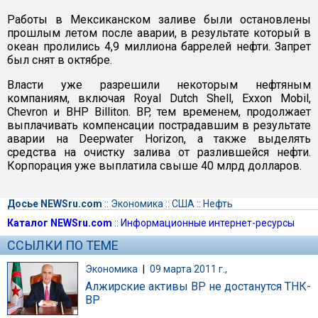
Работы в Мексиканском заливе были остановлены
прошлым летом после аварии, в результате который в
океан пролились 4,9 миллиона баррелей нефти. Запрет
был снят в октябре.
Власти уже разрешили некоторым нефтяным
компаниям, включая Royal Dutch Shell, Exxon Mobil,
Chevron и BHP Billiton. BP, тем временем, продолжает
выплачивать компенсации пострадавшим в результате
аварии на Deepwater Horizon, а также выделять
средства на очистку залива от разлившейся нефти.
Корпорация уже выплатила свыше 40 млрд долларов.
Досье NEWSru.com
::
Экономика
::
США
::
Нефть
Каталог NEWSru.com
::
Информационные интернет-ресурсы
ССЫЛКИ ПО ТЕМЕ
Экономика
|
09 марта 2011 г.,
Алжирские активы ВР не достанутся ТНК-
ВР