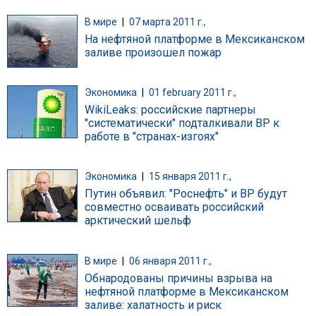
В мире
|
07 марта 2011 г.,
На нефтяной платформе в Мексиканском
заливе произошел пожар
Экономика
|
01 february 2011 г.,
WikiLeaks: российские партнеры
"систематически" подталкивали ВР к
работе в "странах-изгоях"
Экономика
|
15 января 2011 г.,
Путин объявил: "Роснефть" и ВР будут
совместно осваивать российский
арктический шельф
В мире
|
06 января 2011 г.,
Обнародованы причины взрыва на
нефтяной платформе в Мексиканском
заливе: халатность и риск