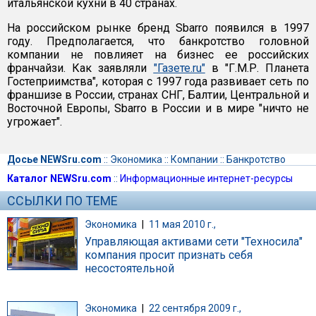
итальянской кухни в 40 странах.
На российском рынке бренд Sbarro появился в 1997
году. Предполагается, что банкротство головной
компании не повлияет на бизнес ее российских
франчайзи. Как заявляли
"Газете.ru"
в "Г.М.Р. Планета
Гостеприимства", которая с 1997 года развивает сеть по
франшизе в России, странах СНГ, Балтии, Центральной и
Восточной Европы, Sbarro в России и в мире "ничто не
угрожает".
Досье NEWSru.com
::
Экономика
::
Компании
::
Банкротство
Каталог NEWSru.com
::
Информационные интернет-ресурсы
ССЫЛКИ ПО ТЕМЕ
Экономика
|
11 мая 2010 г.,
Управляющая активами сети "Техносила"
компания просит признать себя
несостоятельной
Экономика
|
22 сентября 2009 г.,