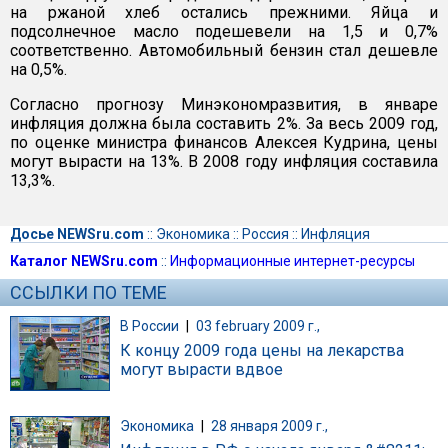
на ржаной хлеб остались прежними. Яйца и
подсолнечное масло подешевели на 1,5 и 0,7%
соответственно. Автомобильный бензин стал дешевле
на 0,5%.
Согласно прогнозу Минэкономразвития, в январе
инфляция должна была составить 2%. За весь 2009 год,
по оценке министра финансов Алексея Кудрина, цены
могут вырасти на 13%. В 2008 году инфляция составила
13,3%.
Досье NEWSru.com
::
Экономика
::
Россия
::
Инфляция
Каталог NEWSru.com
::
Информационные интернет-ресурсы
ССЫЛКИ ПО ТЕМЕ
В России
|
03 february 2009 г.,
К концу 2009 года цены на лекарства
могут вырасти вдвое
Экономика
|
28 января 2009 г.,