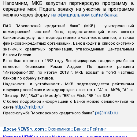
Напомним, МКБ запустил партнерскую программу в
середине мая. Подать заявку на участие в программе
можно через форму
на официальном сайте банка
.
ПАО "Московский кредитный банк" (МКБ) - универсальный
коммерческий частный банк, предоставляющий весь спектр
банковских услуг для корпоративных и частных клиентов, а также
финансово-кредитных организаций. Банк входит в список системно
значимых кредитных организаций, утвержденный Центральным
Банком России.
Банк был основан в 1992 году. Бенефициарным владельцем банка
является бизнесмен Роман Авдеев. По данным рэнкинга
"Интерфакс-100", по итогам 2018 г. МКБ входит в топ-3 частных
банков по объему активов.
Надежность и устойчивость МКБ подтверждается рейтингами
ведущих российских и международных агентств: "А" от АКРА, "А" от
"Эксперт РА", "Ba3" от Moody's; "BB" от Fitch; "ВВ-" от S&P.
С более подробной информацией о Банке можно ознакомиться на
http://mkb.ru/
сайте
pr@mkb.ru
Пресс-служба "Московского кредитного банка"
Досье NEWSru.com
::
Экономика
::
Банки
::
Рейтинг