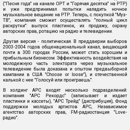
("Песня года" на канале ОРТ и "Горячая десятка" на РТР)
и уже предпринимал попытки наладить ночное
музыкальное вещание на РТР. Теперь, с покупкой "Муз-
ТВ", компания сможет осуществлять "полный цикл
раскрутки": выпуск пластинок, их продажу, охрану
авторских прав, ротацию на радио и телевидении.
Другая версия - политическая. В преддверии выборов
2003-2004 годов общенациональный канал, вещающий
почти в 300 городах России, может стать хорошим и
прибыльным бизнесом. Эффективность воздействия на
молодежную часть электората через музыкальное
телевидение была доказана и опытом предвыборной
кампании в США "Choose or loose"), и отечественной
калькой с нее "Голосуй или проиграешь".
В холдинг АРС входят несколько подразделений:
компания "АРС Рекордс" (записывает и издает
пластинки и кассеты), "АРС Трейд" (дистрибуция), Фонд
поддержки молодых артистов АРС, Независимое
агентство авторских прав, FM-радиостанция "Love-
радио".