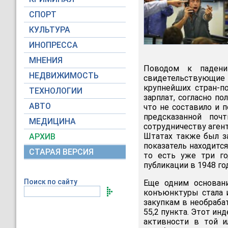
СПОРТ
КУЛЬТУРА
ИНОПРЕССА
МНЕНИЯ
Поводом к падени
НЕДВИЖИМОСТЬ
свидетельствующи
крупнейших стран-по
ТЕХНОЛОГИИ
зарплат, согласно п
АВТО
что не составило и 
предсказанной поч
МЕДИЦИНА
сотрудничеству аген
Штатах также был за
АРХИВ
показатель находитс
СТАРАЯ ВЕРСИЯ
то есть уже три го
публикации в 1948 г
Поиск по сайту
Еще одним основан
конъюнктуры стала 
закупкам в необраба
55,2 пункта. Этот и
активности в той и