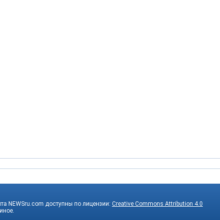
йта NEWSru.com доступны по лицензии:
Creative Commons Attribution 4.0
 иное.