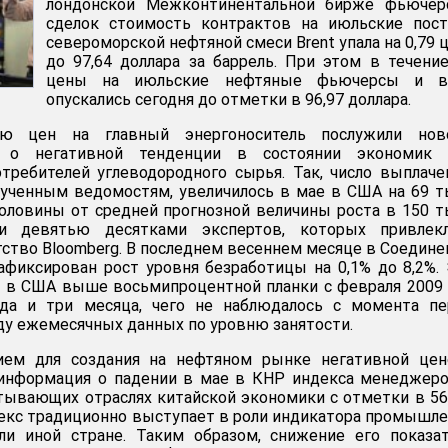
лондонской Межконтинентальной бирже фьючер
сделок стоимость контрактов на июльские пост
североморской нефтяной смеси Brent упала на 0,79 
до 97,64 доллара за баррель. При этом в течени
цены на июльские нефтяные фьючерсы и в
опускались сегодня до отметки в 96,97 доллара.
ю цен на главный энергоноситель послужили ново
е о негативной тенденции в состоянии экономик 
требителей углеводородного сырья. Так, число выплач
олученным ведомостям, увеличилось в мае в США на 69 т
половины от средней прогнозной величины роста в 150 т
ти девятью десятками экспертов, которых привлек
тство Bloomberg. В последнем весеннем месяце в Соедин
фиксирован рост уровня безработицы на 0,1% до 8,2%.
я в США выше восьмипроцентной планки с февраля 2009 
да и три месяца, чего не наблюдалось с момента пе
оду ежемесячных данных по уровню занятости.
ием для создания на нефтяном рынке негативной цен
информация о падении в мае в КНР индекса менеджеро
тывающих отраслях китайской экономики с отметки в 56
ндекс традиционно выступает в роли индикатора промышл
ли иной стране. Таким образом, снижение его показа