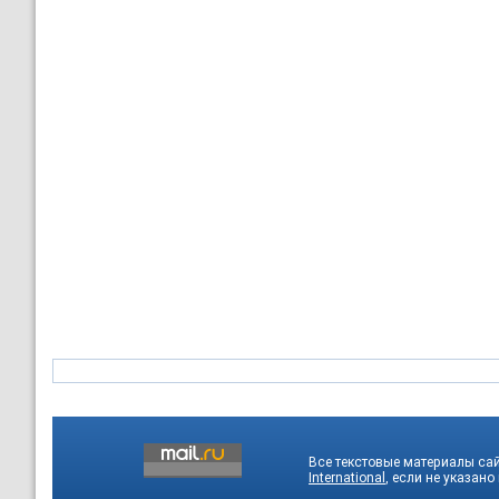
Все текстовые материалы са
International
, если не указано