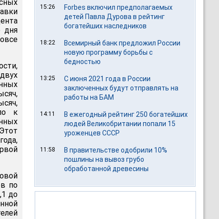
сных
15:26
Forbes включил предполагаемых
авки
детей Павла Дурова в рейтинг
цента
богатейших наследников
е дня
овсе
18:22
Всемирный банк предложил России
новую программу борьбы с
бедностью
сти,
двух
13:25
С июня 2021 года в России
енных
заключенных будут отправлять на
ысяч,
работы на БАМ
ысяч,
ло к
14:11
В ежегодный рейтинг 250 богатейших
енных
людей Великобритании попали 15
 Этот
уроженцев СССР
года,
рвой
11:58
В правительстве одобрили 10%
пошлины на вывоз грубо
обработанной древесины
овой
в по
,1 до
енной
телей