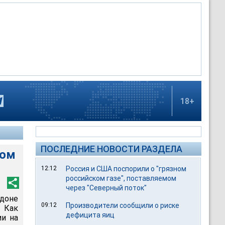
18+
ПОСЛЕДНИЕ НОВОСТИ РАЗДЕЛА
том
12:12
Россия и США поспорили о "грязном
российском газе", поставляемом
через "Северный поток"
доне
09:12
Производители сообщили о риске
 Как
дефицита яиц
ии на