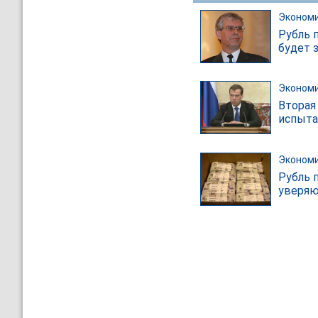
Эконом
Рубль 
будет 
Эконом
Вторая 
испыта
Эконом
Рубль 
уверяю