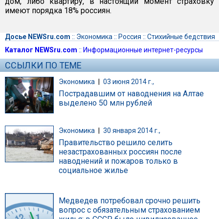
дом, либо квартиру, в настоящий момент страховку
имеют порядка 18% россиян.
Досье NEWSru.com
::
Экономика
::
Россия
::
Стихийные бедствия
Каталог NEWSru.com
::
Информационные интернет-ресурсы
ССЫЛКИ ПО ТЕМЕ
Экономика
|
03 июня 2014 г.,
Пострадавшим от наводнения на Алтае
выделено 50 млн рублей
Экономика
|
30 января 2014 г.,
Правительство решило селить
незастрахованных россиян после
наводнений и пожаров только в
социальное жилье
Медведев потребовал срочно решить
вопрос с обязательным страхованием