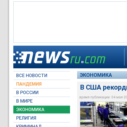
Уровень безработиц
По данным министер
После событий 11 с
составил 6 процент
начале пути к вызд
сотни тысяч рабочи
ЭКОНОМИКА
ВСЕ НОВОСТИ
NTV International
NTV International
NTV International
ПАНДЕМИЯ
В США рекорд
В РОССИИ
время публикации: 04 мая 200
В МИРЕ
ЭКОНОМИКА
РЕЛИГИЯ
КРИМИНАЛ