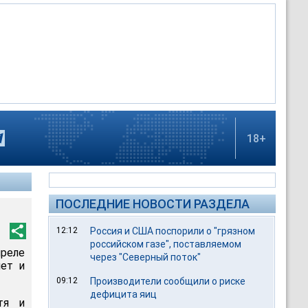
18+
ПОСЛЕДНИЕ НОВОСТИ РАЗДЕЛА
12:12
Россия и США поспорили о "грязном
российском газе", поставляемом
преле
через "Северный поток"
лет и
09:12
Производители сообщили о риске
дефицита яиц
тя и