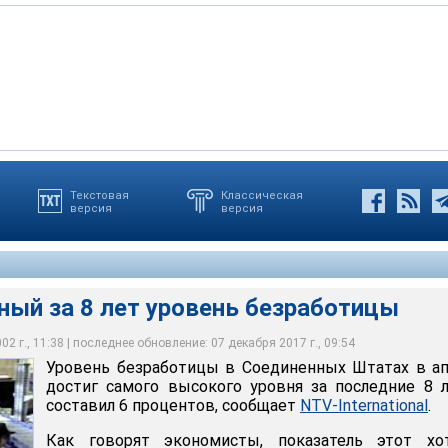
Текстовая
Классическая
версия
версия
ы в США достиг самого высокого уровня за последние 8 лет и
ства труда США, самая крупная экономика в мире находится в
ентября американские компании вынуждены были сократить
ов
оровлению
х мест
ный за 8 лет уровень безработицы
2 г., 11:38 | последнее обновление: 07 декабря 2017 г., 09:54
Уровень безработицы в Соединенных Штатах в а
достиг самого высокого уровня за последние 8 
составил 6 процентов, сообщает
NTV-International
.
Как говорят экономисты, показатель этот хо