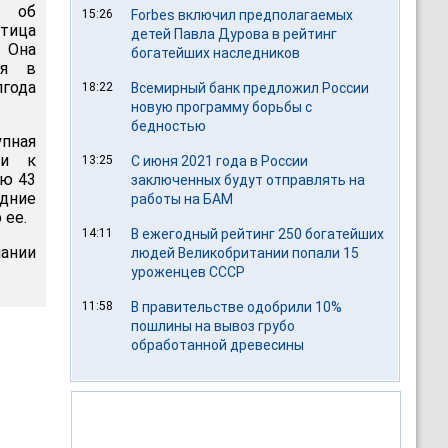
м об
15:26
Forbes включил предполагаемых
отица
детей Павла Дурова в рейтинг
 Она
богатейших наследников
ия в
лгода
18:22
Всемирный банк предложил России
новую программу борьбы с
бедностью
пная
ти к
13:25
С июня 2021 года в России
ию 43
заключенных будут отправлять на
дние
работы на БАМ
 ее.
14:11
В ежегодный рейтинг 250 богатейших
ании
людей Великобритании попали 15
уроженцев СССР
11:58
В правительстве одобрили 10%
пошлины на вывоз грубо
обработанной древесины