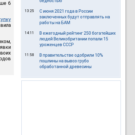
бедностью
ыше 6
13:25
С июня 2021 года в России
заключенных будут отправлять на
купку
работы на БАМ
авила
14:11
В ежегодный рейтинг 250 богатейших
людей Великобритании попали 15
ком,
уроженцев СССР
явки
своих
11:58
В правительстве одобрили 10%
ардов
пошлины на вывоз грубо
обработанной древесины