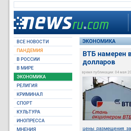
ЭКОНОМИКА
ВСЕ НОВОСТИ
ПАНДЕМИЯ
ВТБ намерен в
В РОССИИ
долларов
В четверг ВТБ сооб
В МИРЕ
превысил 25 млрд р
время публикации: 04 мая 200
ЭКОНОМИКА
Фото NEWSru.com
РЕЛИГИЯ
КРИМИНАЛ
СПОРТ
КУЛЬТУРА
ИНОПРЕССА
цены размещения з
МНЕНИЯ