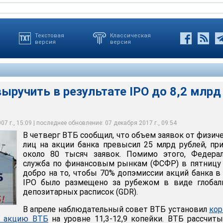
Текстовая
Классическая
версия
версия
ыручить в результате IPO до 8,2 млрд
щил, что объем заявок от физических лиц на акции банка
ублей, принято около 80 тысяч заявок
7 г., 15:09 | последнее обновление: 07 декабря 2017 г., 09:54
В четверг ВТБ сообщил, что объем заявок от физич
лиц на акции банка превысил 25 млрд рублей, пр
около 80 тысяч заявок. Помимо этого, Федерал
служба по финансовым рынкам (ФСФР) в пятницу
добро на то, чтобы 70% допэмиссии акций банка в
IPO было размещено за рубежом в виде глобал
депозитарных расписок (GDR).
В апреле наблюдательный совет ВТБ установил
кор
а акцию ВТБ
на уровне 11,3-12,9 копейки. ВТБ рассчит