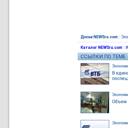
Досье NEWSru.com
::
Эк
Каталог NEWSru.com
::
И
ССЫЛКИ ПО ТЕМЕ
Эконом
В един
поспеш
Эконом
Объем 
Эконом