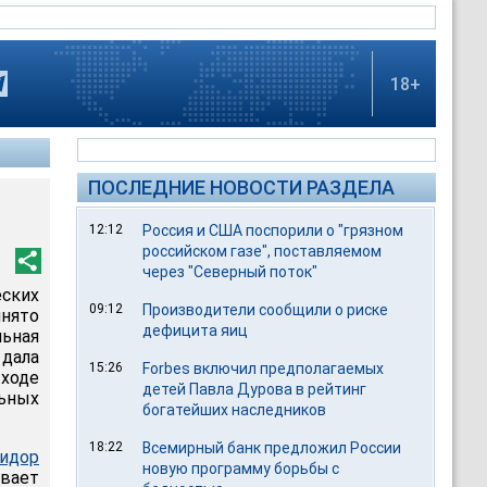
18+
ПОСЛЕДНИЕ НОВОСТИ РАЗДЕЛА
12:12
Россия и США поспорили о "грязном
российском газе", поставляемом
через "Северный поток"
еских
09:12
Производители сообщили о риске
инято
дефицита яиц
ьная
 дала
15:26
Forbes включил предполагаемых
 ходе
детей Павла Дурова в рейтинг
ьных
богатейших наследников
18:22
Всемирный банк предложил России
идор
новую программу борьбы с
ывает