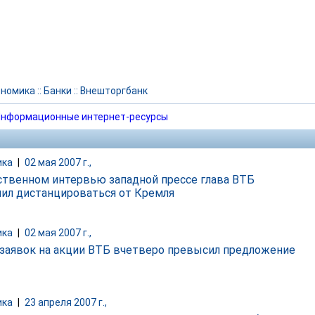
ономика
::
Банки
::
Внешторгбанк
нформационные интернет-ресурсы
ика
|
02 мая 2007 г.,
ственном интервью западной прессе глава ВТБ
ил дистанцироваться от Кремля
ика
|
02 мая 2007 г.,
заявок на акции ВТБ вчетверо превысил предложение
ика
|
23 апреля 2007 г.,