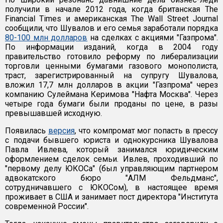
получили в начале 2012 года, когда британская The
Financial Times и американская The Wall Street Journal
сообщили, что Шувалов и его семья заработали порядка
80-100 млн долларов
на сделках с акциями "Газпрома".
По информации изданий, когда в 2004 году
правительство готовило реформу по либерализации
торговли ценными бумагами газового монополиста,
траст, зарегистрированный на супругу Шувалова,
вложил 17,7 млн долларов в акции "Газпрома" через
компанию Сулеймана Керимова "Нафта Москва". Через
четыре года бумаги были проданы по цене, в разы
превышавшей исходную.
Появилась
версия
, что компромат мог попасть в прессу
с подачи бывшего юриста и однокурсника Шувалова
Павла Ивлева, который занимался юридическим
оформлением сделок семьи. Ивлев, проходивший по
"первому делу ЮКОСа" (был управляющим партнером
адвокатского бюро "АЛМ Фельдманс",
сотрудничавшего с ЮКОСом), в настоящее время
проживает в США и занимает пост директора "Института
современной России".