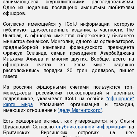
занимающееся журналистскими расследованиями.
Одно из недавних посвящено именитым любителям
офшоров.
Согласно имеющейся у ICoIJ информации, которую
публикуют дружественные издания, в частности, The
Guardian, в офшорах имеются сбережения у бывшего
министра финансов Монголии, одного из организаторов
предвыборной кампании французского президента
Франсуа Олланда, семьи президента Азербайджана
Ильхама Алиева и многих других. Вообще, всего на
офшорных счетах во всем мире надежно
расположились порядка 20 трлн долларов, пишет
газета.
Из россиян офшорными счетами пользуются топ-
менеджеры российских госкорпораций и военных
подрядчиков, указывает ICoIJ на особой
"офшорной"
карте мира
. Упоминает организация и граждан,
имеющих отношение к
"делу Магнитского"
.
Есть офшорные активы, как утверждается, и у Ольги
Шуваловой. Согласно
опубликованной информации
, на
Британских Виргинских островах на нее