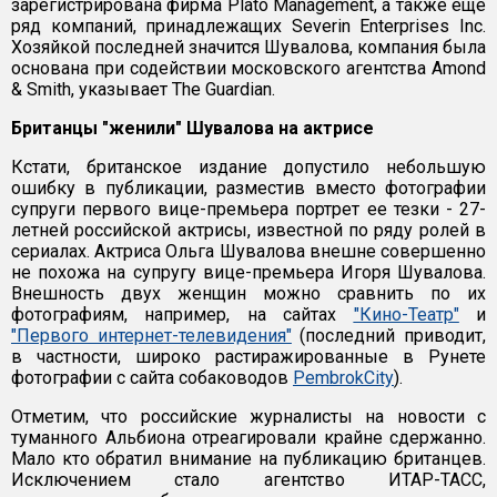
зарегистрирована фирма Plato Management, а также еще
ряд компаний, принадлежащих Severin Enterprises Inc.
Хозяйкой последней значится Шувалова, компания была
основана при содействии московского агентства Amond
& Smith, указывает The Guardian.
Британцы "женили" Шувалова на актрисе
Кстати, британское издание допустило небольшую
ошибку в публикации, разместив вместо фотографии
супруги первого вице-премьера портрет ее тезки - 27-
летней российской актрисы, известной по ряду ролей в
сериалах. Актриса Ольга Шувалова внешне совершенно
не похожа на супругу вице-премьера Игоря Шувалова.
Внешность двух женщин можно сравнить по их
фотографиям, например, на сайтах
"Кино-Театр"
и
"Первого интернет-телевидения"
(последний приводит,
в частности, широко растиражированные в Рунете
фотографии с сайта собаководов
PembrokCity
).
Отметим, что российские журналисты на новости с
туманного Альбиона отреагировали крайне сдержанно.
Мало кто обратил внимание на публикацию британцев.
Исключением стало агентство ИТАР-ТАСС,