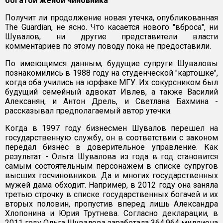
богатой женой чиновника
Получит ли продолжение новая утечка, опубликованная
The Guardian, не ясно. Что касается нового "вброса", ни
Шувалов, ни другие представители власти
комментариев по этому поводу пока не предоставили.
По имеющимся данным, будущие супруги Шуваловы
познакомились в 1988 году на студенческой "картошке",
когда оба учились на юрфаке МГУ. Их сокурсником был
будущий семейный адвокат Ивлев, а также Василий
Алексанян, и Антон Дрель, и Светлана Бахмина -
рассказывал предполагаемый автор утечки.
Когда в 1997 году бизнесмен Шувалов перешел на
государственную службу, он в соответствии с законом
передал бизнес в доверительное управление. Как
результат - Ольга Шувалова из года в год становится
самым состоятельным персонажем в списке супругов
высших госчиновников. Да и многих государственных
мужей дама обходит. Например, в 2012 году она заняла
третью строчку в списке государственных богачей и их
вторых половин, пропустив вперед лишь Александра
Хлопонина и Юрия Трутнева. Согласно декларации, в
2011 году Ольга Шувалова заработала 364,964 миллиона