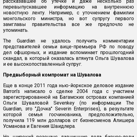
рассказавшее об утечке и даже несколько раз
перевыпускавшее информацию на внутреннюю
новостную ленту. Например, с уточнением фамилии
монгольского министра, но вот супругу первого
замглавы правительства все же предпочло не
упоминать.
The Guardian не удалось получить комментарии
представителей семьи вице-премьера РФ по поводу
дел офшорных, и издание вспоминает прошлогодний
скандал, в который оказалась втянута Ольга Шувалова
и ее высокопоставленный супруг.
Предвыборный компромат на Шувалова
Еще в конце 2011 года нью-йоркское деловое издание
Barron's написало о сделке 2004 года с участием
зарегистрированной на Багамских островах компанией
Ольги Шуваловой Sevenkey (по информации The
Guardian, это "Дочка" Severin Enterprises), в результате
которой семья госчиновника, предположительно,
получила 119 млн долларов от бизнесменов Алишера
Усманова и Евгения Швидлера.
Но широкий резонанс давнишние дела бизнес-леди