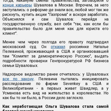
Тогда, накануне смены правительства, заговорили о
конце карьеры
Шувалова в Москве. Впрочем, за него
заступались: о реформе-де знали все, любой мог так же
рискнуть, купить акции "Газпрома" и вскоре заработать.
Объяснялся и сам Шувалов: перейдя на
государственную службу, вел себя "так, как если бы
правительство было для меня как для юриста его
клиент".
Менее чем через полгода его правоту подтвердил
московский суд. Он
отказал
россиянке Наталье
Пелевиной, проживающей в США и организовавшей
там "Комитет за демократическую Россию", выдать
подробности проверки Генпрокуратурой РФ бизнеса
семьи Шуваловых.
Надзорное ведомство ранее отчиталось: у Шуваловых
все по закону
. Пелевина пыталась инициировать
расследование по фирме Sevenkey в США и
Великобритании - в первых живет Швидлер, а у
Усманова есть вид на жительство в королевстве. Но
как бы то ни было, в России дело заглохло.
Как неработающая Ольга Шувалова стала самой