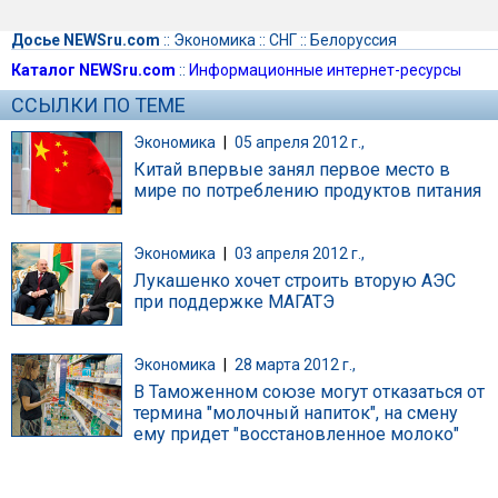
Досье NEWSru.com
::
Экономика
::
СНГ
::
Белоруссия
Каталог NEWSru.com
::
Информационные интернет-ресурсы
ССЫЛКИ ПО ТЕМЕ
Экономика
|
05 апреля 2012 г.,
Китай впервые занял первое место в
мире по потреблению продуктов питания
Экономика
|
03 апреля 2012 г.,
Лукашенко хочет строить вторую АЭС
при поддержке МАГАТЭ
Экономика
|
28 марта 2012 г.,
В Таможенном союзе могут отказаться от
термина "молочный напиток", на смену
ему придет "восстановленное молоко"