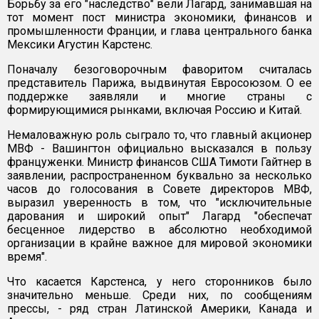
Борьбу за его "наследство" вели Лагард, занимавшая на
тот момент пост министра экономики, финансов и
промышленности Франции, и глава центрального банка
Мексики Агустин Карстенс.
Поначалу безоговорочным фаворитом считалась
представитель Парижа, выдвинутая Евросоюзом. О ее
поддержке заявляли и многие страны с
формирующимися рынками, включая Россию и Китай.
Немаловажную роль сыграло то, что главный акционер
МВФ - Вашингтон официально высказался в пользу
француженки. Министр финансов США Тимоти Гайтнер в
заявлении, распространенном буквально за несколько
часов до голосования в Совете директоров МВФ,
выразил уверенность в том, что "исключительные
дарования и широкий опыт" Лагард "обеспечат
бесценное лидерство в абсолютно необходимой
организации в крайне важное для мировой экономики
время".
Что касается Карстенса, у него сторонников было
значительно меньше. Среди них, по сообщениям
прессы, - ряд стран Латинской Америки, Канада и