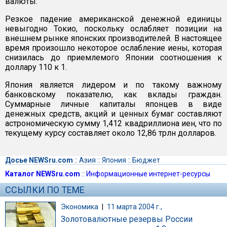
валюты.
Резкое падение американской денежной единицы
невыгодно Токио, поскольку ослабляет позиции на
внешнем рынке японских производителей. В настоящее
время произошло некоторое ослабление иены, которая
снизилась до приемлемого Японии соотношения к
доллару 110 к 1.
Япония является лидером и по такому важному
банковскому показателю, как вклады граждан.
Суммарные личные капиталы японцев в виде
денежных средств, акций и ценных бумаг составляют
астрономическую сумму 1,412 квадриллиона иен, что по
текущему курсу составляет около 12,86 трлн долларов.
Досье NEWSru.com
::
Азия
::
Япония
::
Бюджет
Каталог NEWSru.com
::
Информационные интернет-ресурсы
ССЫЛКИ ПО ТЕМЕ
Экономика
|
11 марта 2004 г.,
Золотовалютные резервы России