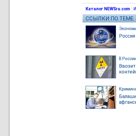
Каталог NEWSru.com
::
И
ССЫЛКИ ПО ТЕМЕ
Эконом
Россия
В Росси
Ввозит
контей
Кримин
Балаши
афганс