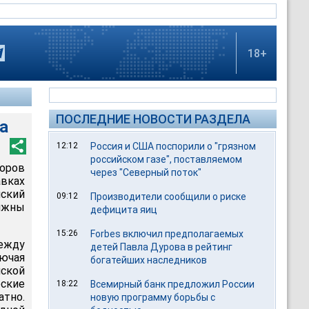
18+
ПОСЛЕДНИЕ НОВОСТИ РАЗДЕЛА
а
12:12
Россия и США поспорили о "грязном
российском газе", поставляемом
воров
через "Северный поток"
вках
нский
09:12
Производители сообщили о риске
олжны
дефицита яиц
15:26
Forbes включил предполагаемых
жду
детей Павла Дурова в рейтинг
ючая
богатейших наследников
ской
ские
18:22
Всемирный банк предложил России
атно.
новую программу борьбы с