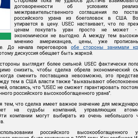
Сторонам пока не удалось достичь взаимовыго
договоренности об условиях реализ
межправительственного соглашения по поста
российского урана из боеголовок в США. Во
упирается в цену. USEC настаивает, что по пр
ценам покупать уран просто не может 
экономически не выгодно. А между тем высокие
мнению американцев, цены, уже прописа
е. До начала переговоров
обе стороны занимали кр
потому дискуссия обещает быть жаркой.
стороны выглядит более сильной. USEC фактически поп
димо снизить, чтобы сделка обрела экономический см
 когда сменить поставщика невозможно, это представ
жду тем в США власти также "выказывают обеспокоенн
ей, опасаясь, что "USEC не сможет гарантировать посто
нного российского высокообогащенного урана".
я тем, что сделка имеет важное значение для междунар
лияет на судьбы компаний, управляющих атом
Эти компании могут выбирать из очень небольшого ч
в.
пользовании российского высокообогащенного ур