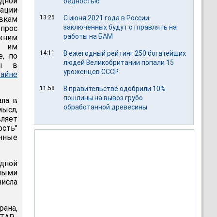
дной
бедностью
ации
13:25
С июня 2021 года в России
вкам
заключенных будут отправлять на
прос
работы на БАМ
ежним
- им
14:11
В ежегодный рейтинг 250 богатейших
, по
людей Великобритании попали 15
ны в
уроженцев СССР
айне
11:58
В правительстве одобрили 10%
пошлины на вывоз грубо
ала в
обработанной древесины
ысл,
ляет
ость"
янные
одной
ными
исла
ана,