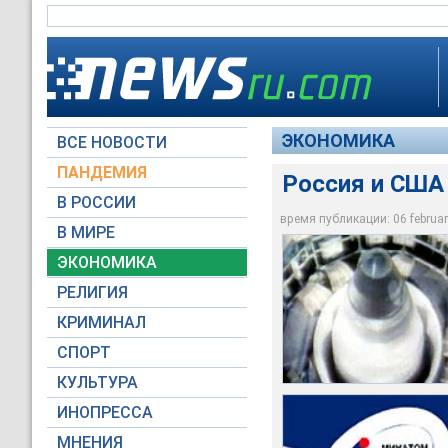
ЭКОНОМИКА
ВСЕ НОВОСТИ
ПАНДЕМИЯ
Россия и США
В РОССИИ
Сторонам пока не у
время публикации: 06 february
Предыдущие перего
межправительственн
В МИРЕ
Россия и США пробу
представителями а
в США
ЭКОНОМИКА
Архив NTVRU.com
minatom.ru
usec.com
РЕЛИГИЯ
КРИМИНАЛ
СПОРТ
КУЛЬТУРА
ИНОПРЕССА
МНЕНИЯ