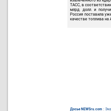
извлеченного из ядер
ТАСС, в соответствии
млрд. долл. и полу
Россия поставила уже
качестве топлива на 
Досье NEWSru.com
::
Эк