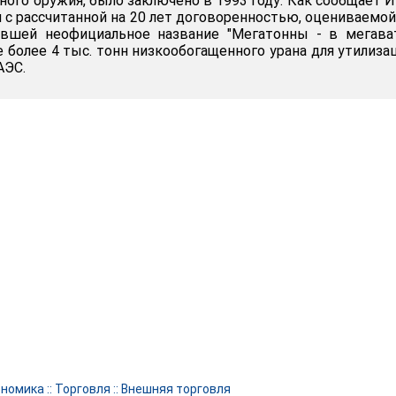
ного оружия, было заключено в 1993 году. Как сообщает 
 с рассчитанной на 20 лет договоренностью, оцениваемой
чившей неофициальное название "Мегатонны - в мегава
 более 4 тыс. тонн низкообогащенного урана для утилиза
АЭС.
ономика
::
Торговля
::
Внешняя торговля