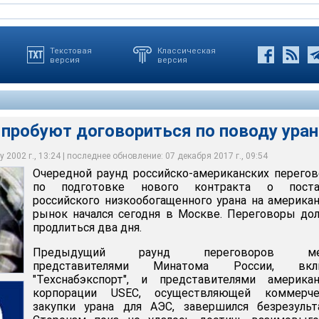
Текстовая
Классическая
версия
версия
 пробуют договориться по поводу уран
далось достичь договоренности об условиях реализации
 2002 г., 13:24 | последнее обновление: 07 декабря 2017 г., 09:54
воры между представителями Минатома России и
ого соглашения по поставкам российского урана из боеголовок
Очередной раунд российско-американских перего
ют договориться по поводу урана
мериканской корпорации USEC завершились безрезультатно
по подготовке нового контракта о поста
российского низкообогащенного урана на америка
рынок начался сегодня в Москве. Переговоры д
продлиться два дня.
Предыдущий раунд переговоров ме
представителями Минатома России, вкл
"Техснабэкспорт", и представителями американ
корпорации USEC, осуществляющей коммерче
закупки урана для АЭС, завершился безрезульт