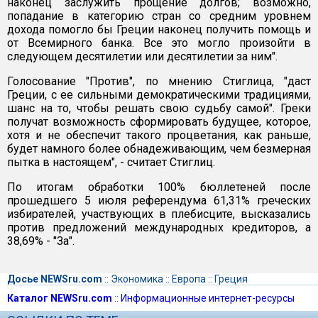
наконец заслужить прощение долгов; возможно,
попадание в категорию стран со средним уровнем
дохода помогло бы Греции наконец получить помощь и
от Всемирного банка. Все это могло произойти в
следующем десятилетии или десятилетии за ним".
Голосование "Против", по мнению Стиглица, "даст
Греции, с ее сильными демократическими традициями,
шанс на то, чтобы решать свою судьбу самой". Греки
получат возможность сформировать будущее, которое,
хотя и не обеспечит такого процветания, как раньше,
будет намного более обнадеживающим, чем безмерная
пытка в настоящем", - считает Стиглиц.
По итогам обработки 100% бюллетеней после
прошедшего 5 июля референдума 61,31% греческих
избирателей, участвующих в плебисците, высказались
против предложений международных кредиторов, а
38,69% - "За".
Досье NEWSru.com
::
Экономика
::
Европа
::
Греция
Каталог NEWSru.com
::
Информационные интернет-ресурсы