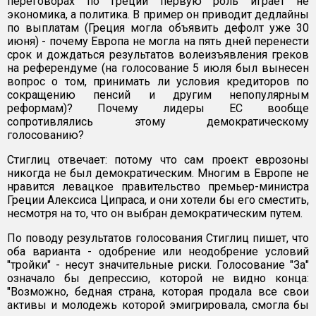
переговорах по Греции первую роль играет не
экономика, а политика. В пример он приводит дедлайны
по выплатам (Греция могла объявить дефолт уже 30
июня) - почему Европа не могла на пять дней перенести
срок и дождаться результатов волеизъявления греков
на референдуме (на голосование 5 июля был вынесен
вопрос о том, принимать ли условия кредиторов по
сокращению пенсий и другим непопулярным
реформам)? Почему лидеры ЕС вообще
сопротивлялись этому демократическому
голосованию?
Стиглиц отвечает: потому что сам проект еврозоны
никогда не был демократическим. Многим в Европе не
нравится левацкое правительство премьер-министра
Греции Алексиса Ципраса, и они хотели бы его сместить,
несмотря на то, что он выбран демократическим путем.
По поводу результатов голосования Стиглиц пишет, что
оба варианта - одобрение или неодобрение условий
"тройки" - несут значительные риски. Голосование "За"
означало бы депрессию, которой не видно конца:
"Возможно, бедная страна, которая продала все свои
активы и молодежь которой эмигрировала, смогла бы