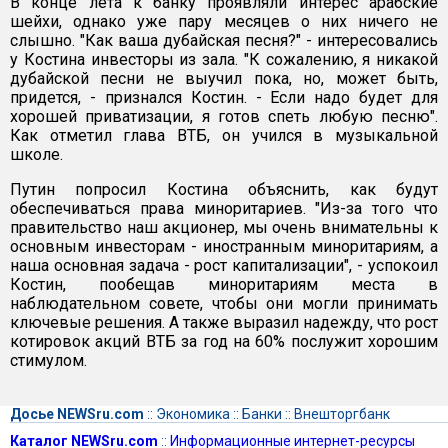
В конце лета к банку проявляли интерес арабские
шейхи, однако уже пару месяцев о них ничего не
слышно. "Как ваша дубайская песня?" - интересовались
у Костина инвесторы из зала. "К сожалению, я никакой
дубайской песни не выучил пока, но, может быть,
придется, - признался Костин. - Если надо будет для
хорошей приватизации, я готов спеть любую песню".
Как отметил глава ВТБ, он учился в музыкальной
школе.
Путин попросил Костина объяснить, как будут
обеспечиваться права миноритариев. "Из-за того что
правительство наш акционер, мы очень внимательны к
основным инвесторам - иностранным миноритариям, а
наша основная задача - рост капитализации", - успокоил
Костин, пообещав миноритариям места в
наблюдательном совете, чтобы они могли принимать
ключевые решения. А также выразил надежду, что рост
котировок акций ВТБ за год на 60% послужит хорошим
стимулом.
Досье NEWSru.com
::
Экономика
::
Банки
::
Внешторгбанк
Каталог NEWSru.com
::
Информационные интернет-ресурсы