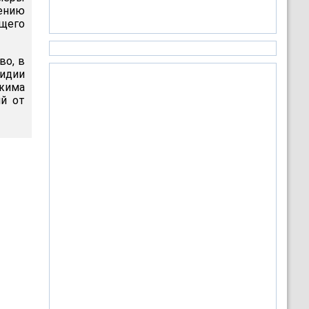
ению
ущего
во, в
сидии
жима
й от