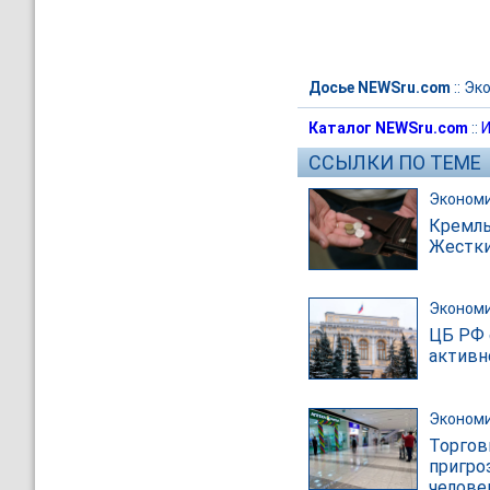
Досье NEWSru.com
::
Эк
Каталог NEWSru.com
::
И
ССЫЛКИ ПО ТЕМЕ
Эконом
Кремль
Жестки
Эконом
ЦБ РФ 
активн
Эконом
Торгов
пригро
челове