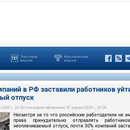
Текстовая
Классическая
версия
версия
роведено с 31 марта по 2 апреля, то есть в течение первой
объявленной президентом в качестве меры противодействия
енежных доходов россиян по итогам 2020 года может стать
оронавирусной инфекции
риод с 2014 года
й Никеричев
чеслав Акишин
паний в РФ заставили работников уйт
ый отпуск
2020 г., 20:28 | последнее обновление: 07 апреля 2020 г., 20:28
Несмотря на то что российские работодатели не 
права принудительно отправлять работник
неоплачиваемый отпуск, почти 30% компаний заст