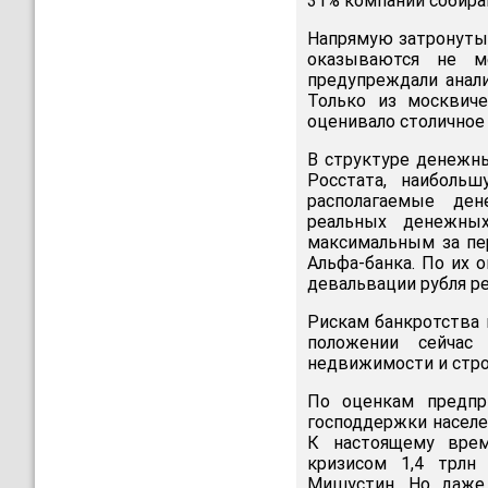
31% компаний собира
Напрямую затронуты
оказываются не м
предупреждали анал
Только из москвич
оценивало столичное 
В структуре денежны
Росстата, наиболь
располагаемые ден
реальных денежны
максимальным за пер
Альфа-банка. По их 
девальвации рубля ре
Рискам банкротства 
положении сейчас 
недвижимости и строи
По оценкам предпр
господдержки населен
К настоящему врем
кризисом 1,4 трлн 
Мишустин. Но даже