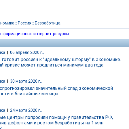
ономика
::
Россия
::
Безработица
нформационные интернет-ресурсы
ика
|
06 апреля 2020 г.,
 готовит россиян к "идеальному шторму" в экономике.
й кризис может продлиться минимум два года
ика
|
30 марта 2020 г.,
спрогнозировал значительный спад экономической
ости в ближайшие месяцы
ика
|
24 марта 2020 г.,
ые центры попросили помощи у правительства РФ,
зив дефолтами и ростом безработицы на 1 млн
к