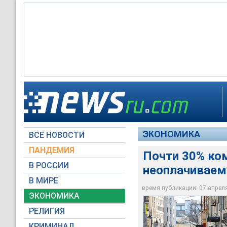
Исследование было п
нерабочей недели, 
Падение реальных д
распространению к
максимальным за пе
ЭКОНОМИКА
ВСЕ НОВОСТИ
АГН Москва / Андре
Moscow-Live.ru / Вя
ПАНДЕМИЯ
Почти 30% ком
В РОССИИ
неоплачиваем
В МИРЕ
время публикации: 07 апреля 
ЭКОНОМИКА
РЕЛИГИЯ
КРИМИНАЛ