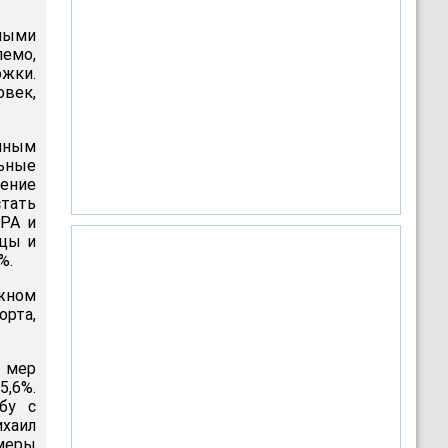
нными
емо,
жки.
век,
анным
ьные
ение
тать
КРА и
ицы и
%.
ожном
рта,
 мер
5,6%.
бу с
хаил
меры