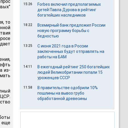
опрос
15:26
Forbes включил предполагаемых
овых"
детей Павла Дурова в рейтинг
богатейших наследников
я, то
18:22
Всемирный банк предложил России
енной
новую программу борьбы с
твия
бедностью
просе
едает
13:25
С июня 2021 года в России
заключенных будут отправлять на
работы на БАМ
ния,
нефть
14:11
В ежегодный рейтинг 250 богатейших
а из-
людей Великобритании попали 15
мать
уроженцев СССР
11:58
В правительстве одобрили 10%
олный
пошлины на вывоз грубо
 ЦСР.
обработанной древесины
ство
аботы
а еще