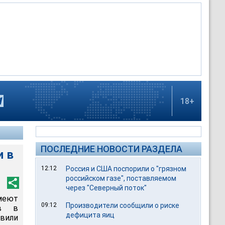
18+
ПОСЛЕДНИЕ НОВОСТИ РАЗДЕЛА
и в
12:12
Россия и США поспорили о "грязном
российском газе", поставляемом
через "Северный поток"
имеют
09:12
Производители сообщили о риске
ов в
дефицита яиц
авили