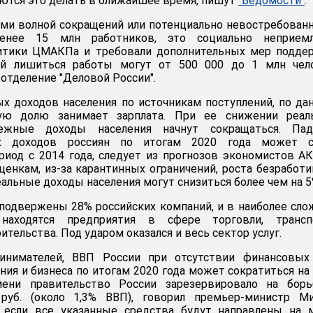
ются это делать в ближайшее время, пишут
"Ведомости"
.
ми волной сокращений или потенциально невостребова
енее 15 млн работников, это социально неприемл
итики ЦМАКПа и требовали дополнительных мер поддер
ей лишиться работы могут от 500 000 до 1 млн чело
отделение "Деловой России".
х доходов населения по источникам поступлений, по д
шую долю занимает зарплата. При ее снижении реал
ежные доходы населения начнут сокращаться. Пад
х доходов россиян по итогам 2020 года может с
иод с 2014 года, следует из прогнозов экономистов А
оценкам, из-за карантинных ограничений, роста безработ
альные доходы населения могут снизиться более чем на 5
подвержены 28% российских компаний, и в наиболее сл
находятся предприятия в сфере торговли, транспо
тельства. Под ударом оказался и весь сектор услуг.
инимателей, ВВП России при отсутствии финансовых
ия и бизнеса по итогам 2020 года может сократиться на 
ени правительство России зарезервировало на борь
руб. (около 1,3% ВВП), говорил премьер-министр Ми
 если все указанные средства будут направлены на 