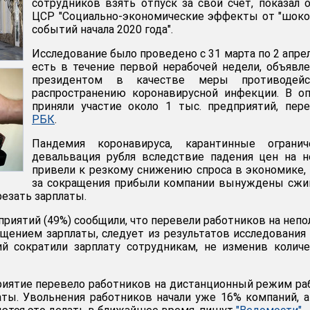
сотрудников взять отпуск за свой счет, показал 
ЦСР "Социально-экономические эффекты от "шок
событий начала 2020 года".
Исследование было проведено с 31 марта по 2 апрел
есть в течение первой нерабочей недели, объявл
президентом в качестве меры противодейс
распространению коронавирусной инфекции. В о
приняли участие около 1 тыс. предприятий, пер
РБК
.
Пандемия коронавируса, карантинные ограниче
девальвация рубля вследствие падения цен на 
привели к резкому снижению спроса в экономике, 
за сокращения прибыли компании вынуждены сжи
резать зарплаты.
приятий (49%) сообщили, что перевели работников на неп
ащением зарплаты, следует из результатов исследования
 сократили зарплату сотрудникам, не изменив количе
риятие перевело работников на дистанционный режим р
ты. Увольнения работников начали уже 16% компаний, 