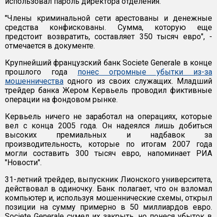
использовал пароль директора отделения.
"Члены криминальной сети арестованы и денежные
средства конфискованы. Сумма, которую еще
предстоит возвратить, составляет 350 тысяч евро", -
отмечается в документе.
Крупнейший французский банк Societe Generale в конце
прошлого года
понес огромные убытки из-за
мошенничества
одного из своих служащих. Младший
трейдер банка Жером Кервьель проводил фиктивные
операции на фондовом рынке.
Кервьель ничего не заработал на операциях, которые
вел с конца 2005 года. Он надеялся лишь добиться
высоких премиальных и надбавок за
производительность, которые по итогам 2007 года
могли составить 300 тысяч евро, напоминает РИА
"Новости".
31-летний трейдер, выпускник Лионского университета,
действовал в одиночку. Банк полагает, что он взломал
компьютер и, используя мошеннические схемы, открыл
позиции на сумму примерно в 50 миллиардов евро.
Societe Generale сумел их закрыть, но понеся убыток в