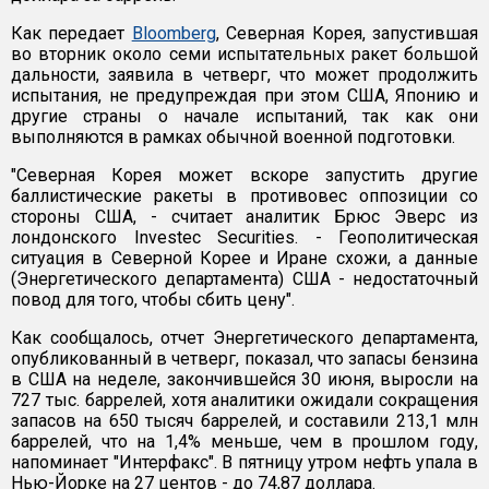
Как передает
Bloomberg
, Северная Корея, запустившая
во вторник около семи испытательных ракет большой
дальности, заявила в четверг, что может продолжить
испытания, не предупреждая при этом США, Японию и
другие страны о начале испытаний, так как они
выполняются в рамках обычной военной подготовки.
"Северная Корея может вскоре запустить другие
баллистические ракеты в противовес оппозиции со
стороны США, - считает аналитик Брюс Эверс из
лондонского Investec Securities. - Геополитическая
ситуация в Северной Корее и Иране схожи, а данные
(Энергетического департамента) США - недостаточный
повод для того, чтобы сбить цену".
Как сообщалось, отчет Энергетического департамента,
опубликованный в четверг, показал, что запасы бензина
в США на неделе, закончившейся 30 июня, выросли на
727 тыс. баррелей, хотя аналитики ожидали сокращения
запасов на 650 тысяч баррелей, и составили 213,1 млн
баррелей, что на 1,4% меньше, чем в прошлом году,
напоминает "Интерфакс". В пятницу утром нефть упала в
Нью-Йорке на 27 центов - до 74,87 доллара.