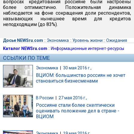
вопросах кредитования россияне были настроены
более оптимистично. Положительная динамика
наблюдается на фоне сокращения доли респондентов,
называющих нынешнее время для кредитов
неподходящим (до 83%).
Досье NEWSru.com
::
Экономика
::
Уровень жизни
::
Ожидания
Каталог NEWSru.com
::
Информационные интернет-ресурсы
ССЫЛКИ ПО ТЕМЕ
Экономика
|
30 мая 2016 г.,
ВЦИОМ: большинство россиян не хочет
становиться бизнесменами
В России
|
27 мая 2016 г.,
Россияне стали более скептически
оценивать положение дел в стране -
ВЦИОМ
Экономика
|
19 мая 2016 г.,