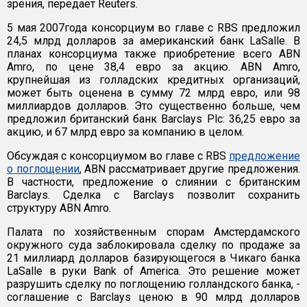
зрения, передает Reuters.
5 мая 2007года консорциум во главе с RBS предложил
24,5 млрд долларов за американский банк LaSalle. В
планах консорциума также приобретение всего ABN
Amro, по цене 38,4 евро за акцию. ABN Amro,
крупнейшая из голладских кредитных организаций,
может быть оценена в сумму 72 млрд евро, или 98
миллиардов долларов. Это существенно больше, чем
предложил британский банк Barclays Plc: 36,25 евро за
акцию, и 67 млрд евро за компанию в целом.
Обсуждая с консорциумом во главе с RBS
предложение
о поглощении
, ABN рассматривает другие предложения.
В частности, предложение о слиянии с британским
Barclays. Сделка с Barclays позволит сохранить
структуру ABN Amro.
Палата по хозяйственным спорам Амстердамского
окружного суда заблокировала сделку по продаже за
21 миллиард долларов базирующегося в Чикаго банка
LaSalle в руки Bank of America. Это решение может
разрушить сделку по поглощению голландского банка, -
cоглашение с Barclays ценою в 90 млрд долларов