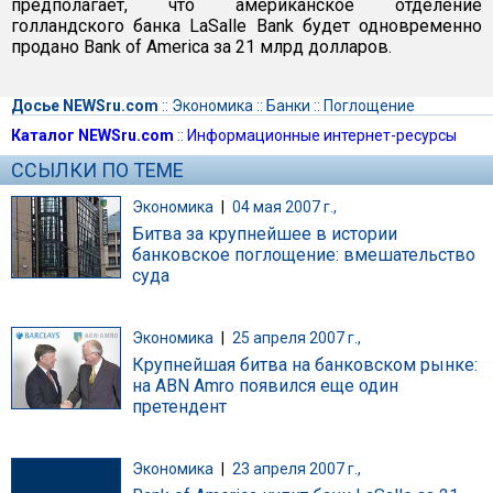
предполагает, что американское отделение
голландского банка LaSalle Bank будет одновременно
продано Bank of America за 21 млрд долларов.
Досье NEWSru.com
::
Экономика
::
Банки
::
Поглощение
Каталог NEWSru.com
::
Информационные интернет-ресурсы
ССЫЛКИ ПО ТЕМЕ
Экономика
|
04 мая 2007 г.,
Битва за крупнейшее в истории
банковское поглощение: вмешательство
суда
Экономика
|
25 апреля 2007 г.,
Крупнейшая битва на банковском рынке:
на ABN Amro появился еще один
претендент
Экономика
|
23 апреля 2007 г.,