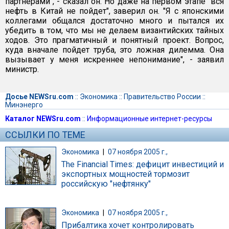
партнерами", - сказал он. Но даже на первом этапе "вся
нефть в Китай не пойдет", заверил он. "Я с японскими
коллегами общался достаточно много и пытался их
убедить в том, что мы не делаем византийских тайных
ходов. Это прагматичный и понятный проект. Вопрос,
куда вначале пойдет труба, это ложная дилемма. Она
вызывает у меня искреннее непонимание", - заявил
министр.
Досье NEWSru.com
::
Экономика
::
Правительство России
::
Минэнерго
Каталог NEWSru.com
::
Информационные интернет-ресурсы
ССЫЛКИ ПО ТЕМЕ
Экономика
|
07 ноября 2005 г.,
The Financial Times: дефицит инвестиций и
экспортных мощностей тормозит
российскую "нефтянку"
Экономика
|
07 ноября 2005 г.,
Прибалтика хочет контролировать