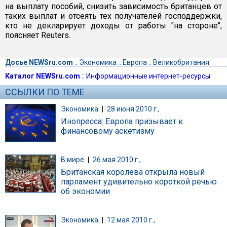
на выплату пособий, снизить зависимость британцев от
таких выплат и отсеять тех получателей господдержки,
кто не декларирует доходы от работы "на стороне",
поясняет Reuters.
Досье NEWSru.com
::
Экономика
::
Европа
::
Великобритания
Каталог NEWSru.com
::
Информационные интернет-ресурсы
ССЫЛКИ ПО ТЕМЕ
Экономика
|
28 июня 2010 г.,
Инопресса: Европа призывает к
финансовому аскетизму
В мире
|
26 мая 2010 г.,
Британская королева открыла новый
парламент удивительно короткой речью
об экономии
Экономика
|
12 мая 2010 г.,