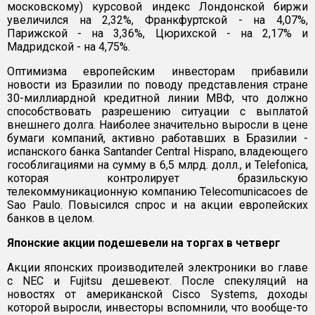
московскому) курсовой индекс Лондонской биржи
увеличился на 2,32%, Франкфуртской - на 4,07%,
Парижской - на 3,36%, Цюрихской - на 2,17% и
Мадридской - на 4,75%.
Оптимизма европейским инвесторам прибавили
новости из Бразилии по поводу представления стране
30-миллиардной кредитной линии МВФ, что должно
способствовать разрешению ситуации с выплатой
внешнего долга. Наиболее значительно выросли в цене
бумаги компаний, активно работавших в Бразилии -
испанского банка Santander Central Hispano, владеющего
гособлигациями на сумму в 6,5 млрд. долл., и Telefonica,
которая контролирует бразильскую
телекоммуникационную компанию Telecomunicacoes de
Sao Paulo. Повысился спрос и на акции европейских
банков в целом.
Японские акции подешевели на торгах в четверг
Акции японских производителей электроники во главе
с NEC и Fujitsu дешевеют. После спекуляций на
новостях от американской Cisco Systems, доходы
которой выросли, инвесторы вспомнили, что вообще-то