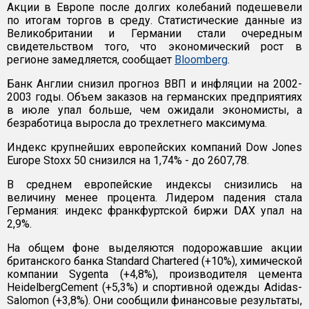
Акции в Европе после долгих колебаний подешевели
по итогам торгов в среду. Статистические данные из
Великобритании и Германии стали очередным
свидетельством того, что экономический рост в
регионе замедляется, сообщает
Bloomberg
.
Банк Англии снизил прогноз ВВП и инфляции на 2002-
2003 годы. Объем заказов на германских предприятиях
в июле упал больше, чем ожидали экономисты, а
безработица выросла до трехлетнего максимума.
Индекс крупнейших европейских компаний Dow Jones
Europe Stoxx 50 снизился на 1,74% - до 2607,78.
В среднем европейские индексы снизились на
величину менее процента. Лидером падения стала
Германия: индекс франкфуртской биржи DAX упал на
2,9%.
На общем фоне выделяются подорожавшие акции
британского банка Standard Chartered (+10%), химической
компании Sygenta (+4,8%), производителя цемента
HeidelbergCement (+5,3%) и спортивной одежды Adidas-
Salomon (+3,8%). Они сообщили финансовые результаты,