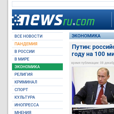
ЭКОНОМИКА
ВСЕ НОВОСТИ
ПАНДЕМИЯ
Путин: россий
В РОССИИ
году на 100 
Профицит внешнетор
Он также отметил, 
Как отметил премьер
В МИРЕ
млрд долларов, зая
инвестиций в Росс
тенденции восстано
время публикации: 08 декабря
ЭКОНОМИКА
premier.gov.ru
RTV International
ukranews.com
РЕЛИГИЯ
КРИМИНАЛ
СПОРТ
КУЛЬТУРА
ИНОПРЕССА
МНЕНИЯ