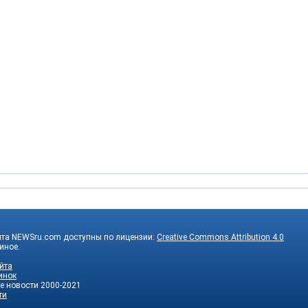
йта NEWSru.com доступны по лицензии:
Creative Commons Attribution 4.0
 иное.
йта
инок
е новости
2000-2021
ти