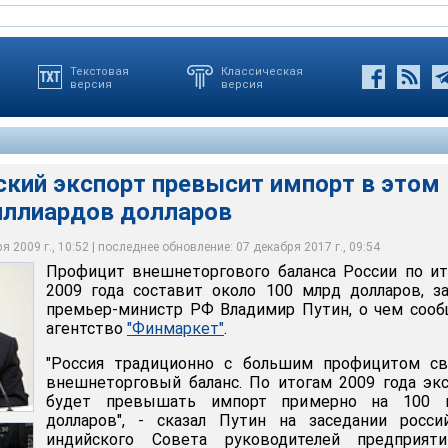
Текстовая
Классическая
версия
версия
ский экспорт превысит импорт в этом
миллиардов долларов
гового баланса России по итогам 2009 года составит около 100
что в последнее время наблюдается приток иностранных
, сегодня в России, как и во всем мире, заметны позитивные
вил премьер-министр РФ Владимир Путин
ию
вления экономики и деловой активности
 2009 г., 10:52 | последнее обновление: 07 декабря 2017 г., 09:54
Профицит внешнеторгового баланса России по и
2009 года составит около 100 млрд долларов, з
премьер-министр РФ Владимир Путин, о чем соо
агентство
"Финмаркет"
.
"Россия традиционно с большим профицитом св
внешнеторговый баланс. По итогам 2009 года эк
будет превышать импорт примерно на 100 
долларов", - сказал Путин на заседании росси
индийского Совета руководителей предприят