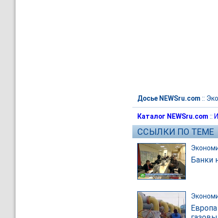
Досье NEWSru.com
::
Эк
Каталог NEWSru.com
::
И
ССЫЛКИ ПО ТЕМЕ
Эконом
Банки 
Эконом
Европа
газовы