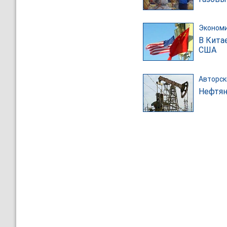
Эконом
В Кита
США
Авторск
Нефтян