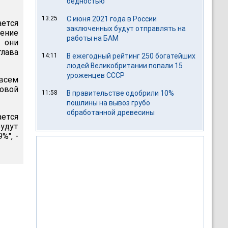
бедностью
13:25
С июня 2021 года в России
ается
заключенных будут отправлять на
ление
работы на БАМ
с они
лава
14:11
В ежегодный рейтинг 250 богатейших
людей Великобритании попали 15
уроженцев СССР
 всем
овой
11:58
В правительстве одобрили 10%
пошлины на вывоз грубо
обработанной древесины
ается
удут
%", -