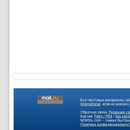
Все текстовые материалы са
International
, если не указано
Обратная связь:
Редакция са
Версии:
Palm / PDA
/
Без карт
NEWSru.com – самые быстры
Политика конфиденциальнос