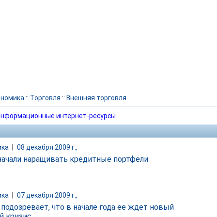
ономика
::
Торговля
::
Внешняя торговля
нформационные интернет-ресурсы
ика
|
08 декабря 2009 г.,
начали наращивать кредитные портфели
ика
|
07 декабря 2009 г.,
 подозревает, что в начале года ее ждет новый
й кризис