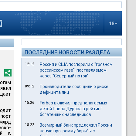
18+
ПОСЛЕДНИЕ НОВОСТИ РАЗДЕЛА
12:12
Россия и США поспорили о "грязном
российском газе", поставляемом
через "Северный поток"
тогам
09:12
Производители сообщили о риске
аявил
дефицита яиц
бщает
15:26
Forbes включил предполагаемых
детей Павла Дурова в рейтинг
одит
богатейших наследников
спорт
млрд
18:22
Всемирный банк предложил России
йско-
новую программу борьбы с
ий в