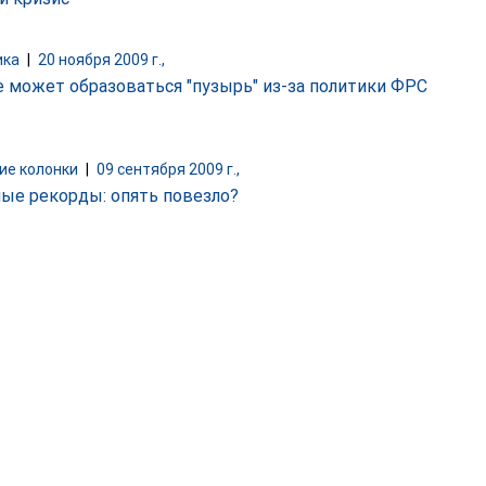
ика
|
20 ноября 2009 г.,
е может образоваться "пузырь" из-за политики ФРС
ие колонки
|
09 сентября 2009 г.,
ые рекорды: опять повезло?